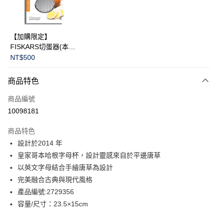
華南商業銀行
彰化商業銀行
Apple Pay
上海商業儲蓄銀行
台北富邦商業銀行
國泰世華商業銀行
兆豐國際商業銀行
臺灣中小企業銀行
台中商業銀行
運送方式
【加購限定】
匯豐（台灣）商業銀行
華泰商業銀行
FISKARS切蛋器(本商
黑貓宅急便
聯邦商業銀行
遠東國際商業銀行
品不提供破損保證)
NT$500
元大商業銀行
永豐商業銀行
每筆NT$200，滿NT$3,500(含以上)免運費
玉山商業銀行
星展（台灣）商業銀行
商品特色
台新國際商業銀行
中國信託商業銀行
台灣樂天信用卡公司
商品編號
10098181
商品特色
設計於2014 年
皇家哥本哈根字母杯，設計靈感來自於平邊唐草
以英文字母結合手繪唐草為設計
完美融合古典與現代風格
產品編號:2729356
容量/尺寸：23.5×15cm