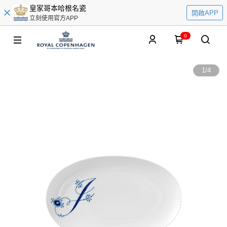
皇家哥本哈根名瓷
開啟APP
立刻使用官方APP
0
1
/
4