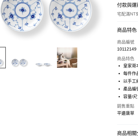
付款與運
宅配滿NT$
付款方式
商品特色
信用卡一
商品編號
10112149
信用卡分
商品特色
3 期 
皇家哥
合作金
每件作
LINE Pay
華南商
以手工
Apple Pay
上海商
產品編號
國泰世
容量/尺
臺灣中
匯豐（
運送方式
銷售重點
聯邦商
平邊唐草
黑貓宅急
元大商
玉山商
每筆NT$2
台新國
商品相關分
台灣樂