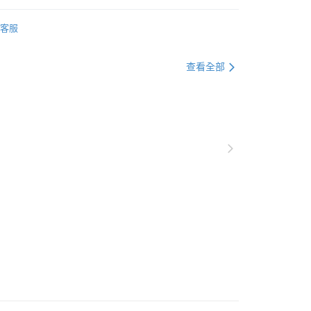
平邊唐草
客服
盤/橢圓盤
查看全部