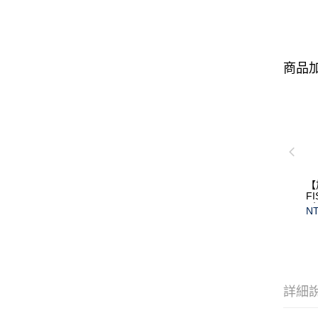
商品加
【
F
(
NT
保
詳細