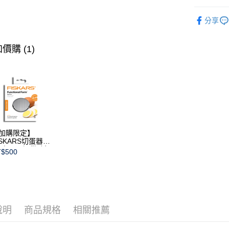
經典系列
分享
盤類
圓
價購 (1)
加購限定】
ISKARS切蛋器
本商品不提供破損
$500
證)
說明
商品規格
相關推薦