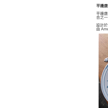
平邊唐草系
平邊唐
合之一
設計於 
由 Arn