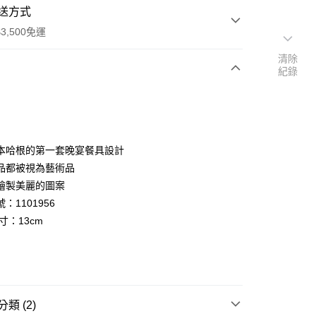
送方式
3,500免運
清除
紀錄
次付款
期付款
0 利率 每期
NT$1,700
21家銀行
本哈根的第一套晚宴餐具設計
庫商業銀行
第一商業銀行
品都被視為藝術品
業銀行
彰化商業銀行
繪製美麗的圖案
業儲蓄銀行
台北富邦商業銀行
：1101956
華商業銀行
兆豐國際商業銀行
寸：13cm
小企業銀行
台中商業銀行
台灣）商業銀行
華泰商業銀行
業銀行
遠東國際商業銀行
便
業銀行
永豐商業銀行
業銀行
星展（台灣）商業銀行
00，滿NT$3,500(含以上)免運費
際商業銀行
中國信託商業銀行
類 (2)
天信用卡公司