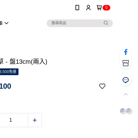
0
事
 - 盤13cm(兩入)
3,500免運
100