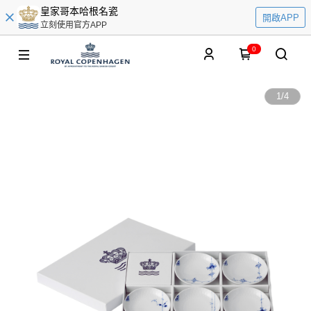
皇家哥本哈根名瓷
開啟APP
立刻使用官方APP
0
1
/
4