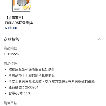
華南商業銀行
彰化商業銀行
Apple Pay
上海商業儲蓄銀行
台北富邦商業銀行
國泰世華商業銀行
兆豐國際商業銀行
臺灣中小企業銀行
台中商業銀行
運送方式
【加購限定】
匯豐（台灣）商業銀行
華泰商業銀行
FISKARS切蛋器(本商
黑貓宅急便
聯邦商業銀行
遠東國際商業銀行
品不提供破損保證)
NT$500
元大商業銀行
永豐商業銀行
每筆NT$200，滿NT$3,500(含以上)免運費
玉山商業銀行
星展（台灣）商業銀行
商品特色
台新國際商業銀行
中國信託商業銀行
台灣樂天信用卡公司
商品編號
10112226
商品特色
棕櫚唐草系列既簡單又具功能性
所有品項上手繪的風格化棕櫚葉
形式上具有三條水波紋，以浮雕方式顯示在所有盤碟的邊緣
產品編號：2500904
容量/尺寸：10cm
銷售重點