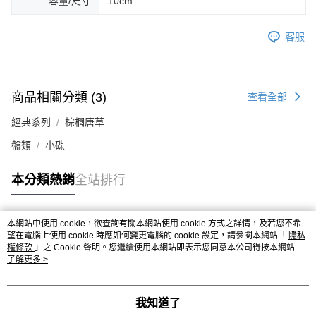
容量/尺寸
10cm
客服
商品相關分類 (3)
查看全部
經典系列
棕櫚唐草
盤類
小碟
本分類熱銷
全站排行
本網站中使用 cookie，欲查詢有關本網站使用 cookie 方式之詳情，及若您不希
熱門標籤
望在電腦上使用 cookie 時應如何變更電腦的 cookie 設定，請參閱本網站「
隱私
權條款
」之 Cookie 聲明。您繼續使用本網站即表示您同意本公司得按本網站使
用條款之 Cookie 聲明使用 cookie。
了解更多 >
我知道了