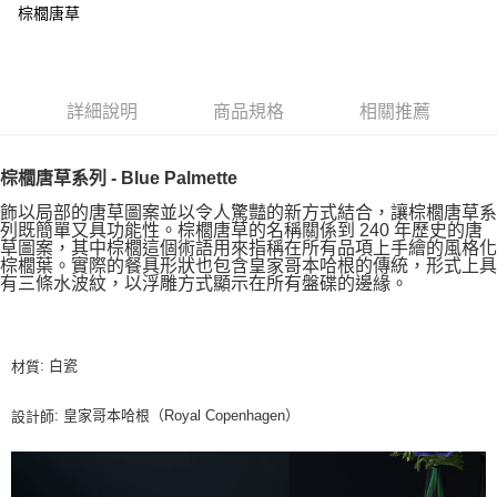
棕櫚唐草
詳細說明
商品規格
相關推薦
棕櫚唐草系列 - Blue Palmette
飾以局部的唐草圖案並以令人驚豔的新方式結合，讓棕櫚唐草系
列既簡單又具功能性。棕櫚唐草的名稱關係到 240 年歷史的唐
草圖案，其中棕櫚這個術語用來指稱在所有品項上手繪的風格化
棕櫚葉。實際的餐具形狀也包含皇家哥本哈根的傳統，形式上具
有三條水波紋，以浮雕方式顯示在所有盤碟的邊緣。
: 白瓷
材質
: 皇家哥本哈根（Royal Copenhagen）
設計師