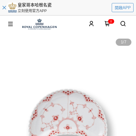
皇家哥本哈根名瓷
開啟APP
立刻使用官方APP
0
1
/
7