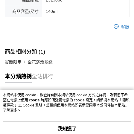
產品編號
2519068
商品容量/尺寸
140ml
客服
商品相關分類 (1)
實體限定
全花邊翡翠綠
本分類熱銷
全站排行
本網站中使用 cookie，欲查詢有關本網站使用 cookie 方式之詳情，及若您不希
熱門標籤
望在電腦上使用 cookie 時應如何變更電腦的 cookie 設定，請參閱本網站「
隱私
權條款
」之 Cookie 聲明。您繼續使用本網站即表示您同意本公司得按本網站使
用條款之 Cookie 聲明使用 cookie。
了解更多 >
我知道了