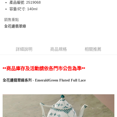
產品編號: 2519068
容量/尺寸: 140ml
銷售重點
全花邊翡翠綠
詳細說明
商品規格
相關推薦
**商品庫存及活動請依各門市公告為準**
列
系
-
EmeraldGreen Fluted
Full
Lace
全花邊翡翠綠