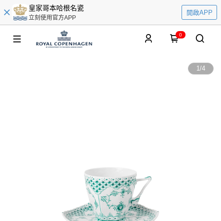
皇家哥本哈根名瓷
開啟APP
立刻使用官方APP
0
1
/
4