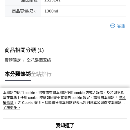
產品編號
2519141
商品容量/尺寸
1000ml
客服
商品相關分類 (1)
實體限定
全花邊翡翠綠
本分類熱銷
全站排行
本網站中使用 cookie，欲查詢有關本網站使用 cookie 方式之詳情，及若您不希
熱門標籤
望在電腦上使用 cookie 時應如何變更電腦的 cookie 設定，請參閱本網站「
隱私
權條款
」之 Cookie 聲明。您繼續使用本網站即表示您同意本公司得按本網站使
用條款之 Cookie 聲明使用 cookie。
了解更多 >
我知道了