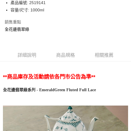
產品編號: 2519141
容量/尺寸: 1000ml
銷售重點
全花邊翡翠綠
詳細說明
商品規格
相關推薦
**商品庫存及活動請依各門市公告為準**
列
系
-
EmeraldGreen Fluted
Full
Lace
全花邊翡翠綠