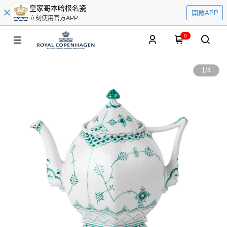
皇家哥本哈根名瓷
開啟APP
立刻使用官方APP
0
1
/
4