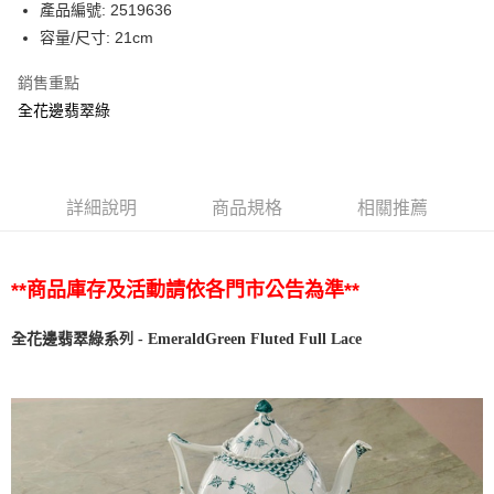
產品編號: 2519636
容量/尺寸: 21cm
銷售重點
全花邊翡翠綠
詳細說明
商品規格
相關推薦
**商品庫存及活動請依各門市公告為準**
列
系
-
EmeraldGreen Fluted
Full
Lace
全花邊翡翠綠