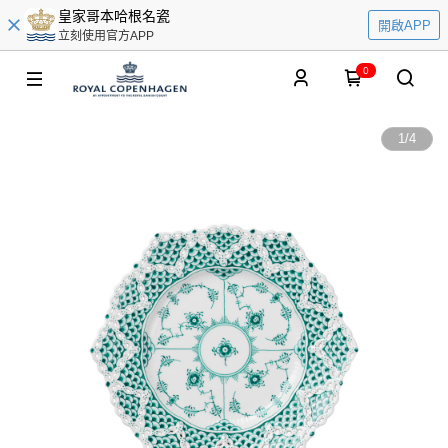
皇家哥本哈根名瓷
開啟APP
立刻使用官方APP
0
1
/
4