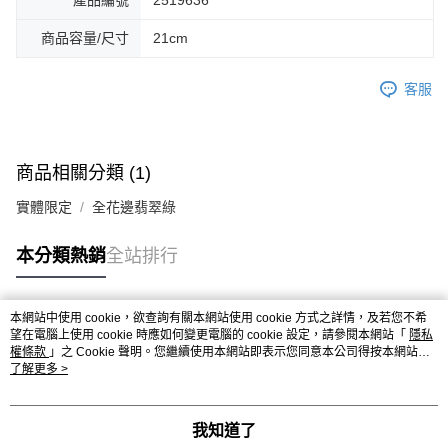
產品編號
2519636
商品容量/尺寸
21cm
客服
商品相關分類 (1)
實體限定
全花邊翡翠綠
本分類熱銷
全站排行
本網站中使用 cookie，欲查詢有關本網站使用 cookie 方式之詳情，及若您不希
熱門標籤
望在電腦上使用 cookie 時應如何變更電腦的 cookie 設定，請參閱本網站「
隱私
權條款
」之 Cookie 聲明。您繼續使用本網站即表示您同意本公司得按本網站使
用條款之 Cookie 聲明使用 cookie。
了解更多 >
我知道了