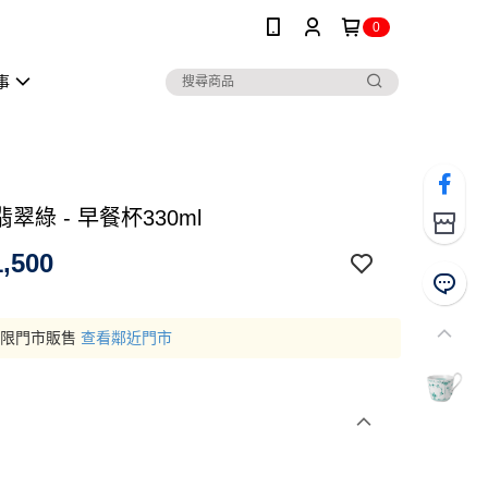
0
事
翠綠 - 早餐杯330ml
,500
僅限門市販售
查看鄰近門市