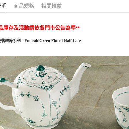
說明
商品規格
相關推薦
商品庫存及活動請依各門市公告為準**
列
系
-
EmeraldGreen Fluted
Lace
邊翡翠綠
Half