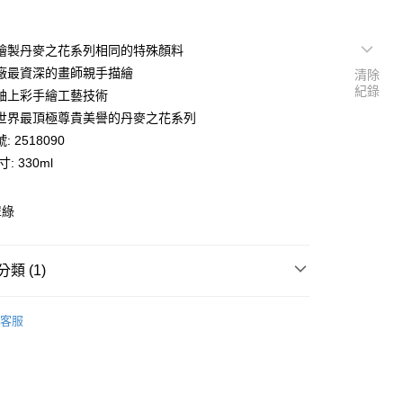
繪製丹麥之花系列相同的特殊顏料
廠最資深的畫師親手描繪
清除
紀錄
釉上彩手繪工藝技術
世界最頂極尊貴美譽的丹麥之花系列
 2518090
: 330ml
翠綠
類 (1)
半花邊翡翠綠
客服