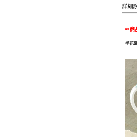
詳細
**
半花