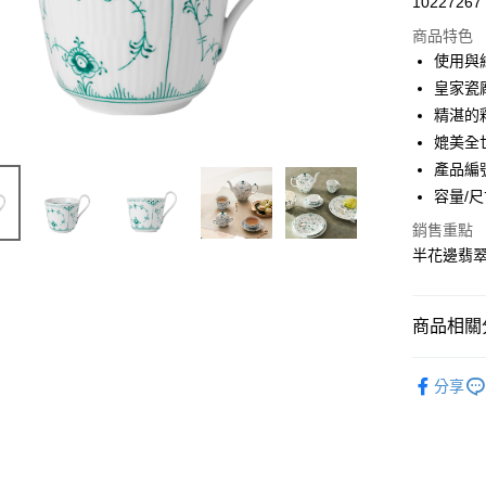
10227267
商品特色
使用與
皇家瓷
精湛的
媲美全
產品編號:
容量/尺寸
銷售重點
半花邊翡
商品相關分
實體限定
分享