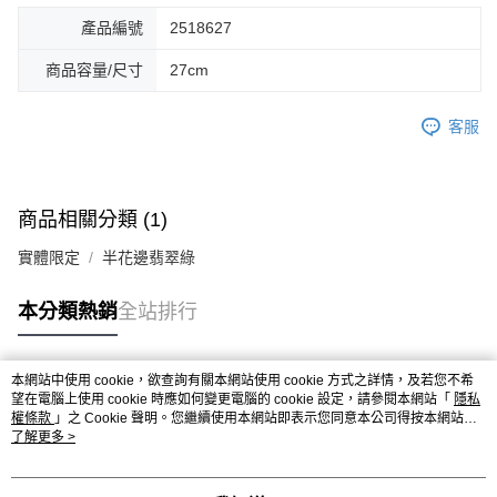
產品編號
2518627
商品容量/尺寸
27cm
客服
商品相關分類 (1)
實體限定
半花邊翡翠綠
本分類熱銷
全站排行
本網站中使用 cookie，欲查詢有關本網站使用 cookie 方式之詳情，及若您不希
熱門標籤
望在電腦上使用 cookie 時應如何變更電腦的 cookie 設定，請參閱本網站「
隱私
權條款
」之 Cookie 聲明。您繼續使用本網站即表示您同意本公司得按本網站使
用條款之 Cookie 聲明使用 cookie。
了解更多 >