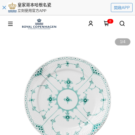
皇家哥本哈根名瓷
開啟APP
立刻使用官方APP
0
1
/
4