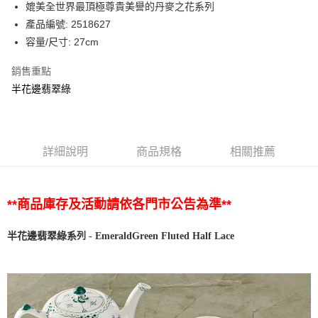
媲美全世界最頂極尊貴美譽的丹麥之花系列
產品編號: 2518627
容量/尺寸: 27cm
銷售重點
半花邊翡翠綠
詳細說明
商品規格
相關推薦
**商品庫存及活動請依各門市公告為準**
列
系
-
EmeraldGreen Fluted
Lace
半花邊翡翠綠
Half