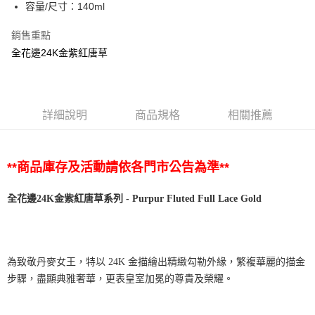
容量/尺寸：140ml
銷售重點
全花邊24K金紫紅唐草
詳細說明
商品規格
相關推薦
**商品庫存及活動請依各門市公告為準**
全花邊
24K
金紫紅唐草系列
- Purpur Fluted Full Lace Gold
為致敬丹麥女王，特以 24K 金描繪出精緻勾勒外緣，繁複華麗的描金
步驟，盡顯典雅奢華，更表皇室加冕的尊貴及榮耀。