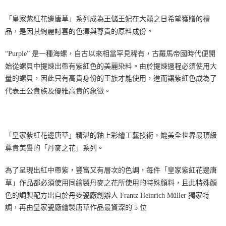
「皇家紫紅花邊唐草」系列成為王儲王妃在大囍之日希望獲贈的禮
品，是因其絢麗討喜的色澤與尊貴的原料成份。
“Purple” 是一種海螺，自古以來相當罕見稀有，古羅馬帝國時代便開
始從螺貝中提煉出帶有紫紅色的美麗染料。由於提煉過程必須使用大
量的螺貝，因此只有高貴身份的王族才能使用，進而讓紫紅色成為了
代表王公貴族及優雅高貴的象徵。
「皇家紫紅花邊唐草」精湛的釉上彩繪工藝技術，媲美全世界最頂級
尊貴美譽的「丹麥之花」系列。
為了呈現出紅中帶紫，豐富又有層次的色調，每件「皇家紫紅花邊唐
草」作品都必須使用同繪製丹麥之花所使用的特殊顏料，且此特殊顏
色的調製配方出自於丹麥瓷廠創辦人 Frantz Heinrich Müller 獨家特
調，再由皇家瓷廠繪製唐草作品最資深的 5 位