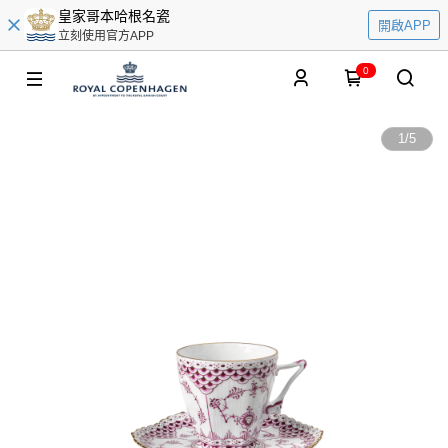
皇家哥本哈根名瓷
開啟APP
立刻使用官方APP
0
1
/
5