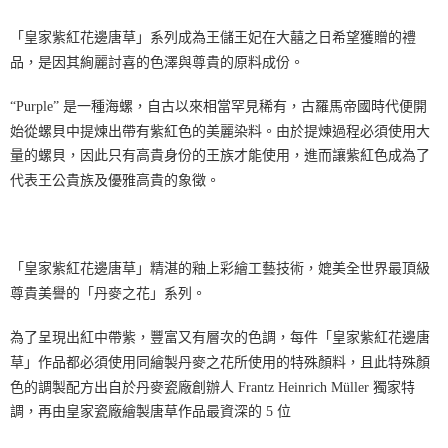
「皇家紫紅花邊唐草」系列成為王儲王妃在大囍之日希望獲贈的禮
品，是因其絢麗討喜的色澤與尊貴的原料成份。
“Purple” 是一種海螺，自古以來相當罕見稀有，古羅馬帝國時代便開
始從螺貝中提煉出帶有紫紅色的美麗染料。由於提煉過程必須使用大
量的螺貝，因此只有高貴身份的王族才能使用，進而讓紫紅色成為了
代表王公貴族及優雅高貴的象徵。
「皇家紫紅花邊唐草」精湛的釉上彩繪工藝技術，媲美全世界最頂級
尊貴美譽的「丹麥之花」系列。
為了呈現出紅中帶紫，豐富又有層次的色調，每件「皇家紫紅花邊唐
草」作品都必須使用同繪製丹麥之花所使用的特殊顏料，且此特殊顏
色的調製配方出自於丹麥瓷廠創辦人 Frantz Heinrich Müller 獨家特
調，再由皇家瓷廠繪製唐草作品最資深的 5 位