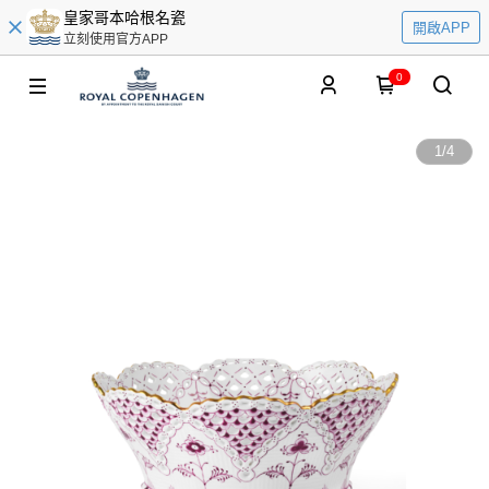
皇家哥本哈根名瓷
開啟APP
立刻使用官方APP
0
1
/
4