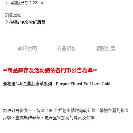
容量/尺寸：23cm
銷售重點
全花邊24K金紫紅唐草
詳細說明
商品規格
相關推薦
**商品庫存及活動請依各門市公告為準**
全花邊
24K
金紫紅唐草系列
- Purpur Fluted Full Lace Gold
為致敬丹麥女王，特以 24K 金描繪出精緻勾勒外緣，繁複華麗的描金
步驟，盡顯典雅奢華，更表皇室加冕的尊貴及榮耀。