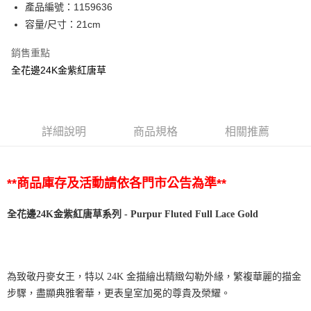
產品編號：1159636
容量/尺寸：21cm
銷售重點
全花邊24K金紫紅唐草
詳細說明
商品規格
相關推薦
**商品庫存及活動請依各門市公告為準**
全花邊
24K
金紫紅唐草系列
- Purpur Fluted Full Lace Gold
為致敬丹麥女王，特以 24K 金描繪出精緻勾勒外緣，繁複華麗的描金
步驟，盡顯典雅奢華，更表皇室加冕的尊貴及榮耀。