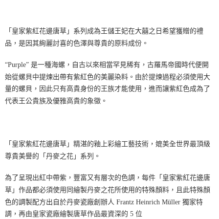
「皇家紫紅花邊唐草」系列成為王儲王妃在大囍之日希望獲贈的禮
品，是因其絢麗討喜的色澤與尊貴的原料成份。
“Purple” 是一種海螺，自古以來相當罕見稀有，古羅馬帝國時代便開
始從螺貝中提煉出帶有紫紅色的美麗染料。由於提煉過程必須使用大
量的螺貝，因此只有高貴身份的王族才能使用，進而讓紫紅色成為了
代表王公貴族及優雅高貴的象徵。
「皇家紫紅花邊唐草」精湛的釉上彩繪工藝技術，媲美全世界最頂級
尊貴美譽的「丹麥之花」系列。
為了呈現出紅中帶紫，豐富又有層次的色調，每件「皇家紫紅花邊唐
草」作品都必須使用同繪製丹麥之花所使用的特殊顏料，且此特殊顏
色的調製配方出自於丹麥瓷廠創辦人 Frantz Heinrich Müller 獨家特
調，再由皇家瓷廠繪製唐草作品最資深的 5 位