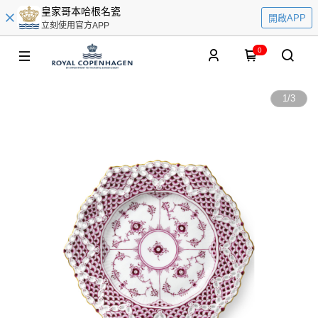
皇家哥本哈根名瓷
開啟APP
立刻使用官方APP
0
1
/
3