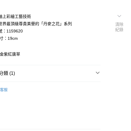
釉上彩繪工藝技術
世界最頂級尊貴美譽的「丹麥之花」系列
清除
紀錄
：1159620
寸：19cm
K金紫紅唐草
類 (1)
全花邊24K金紫紅唐草
客服