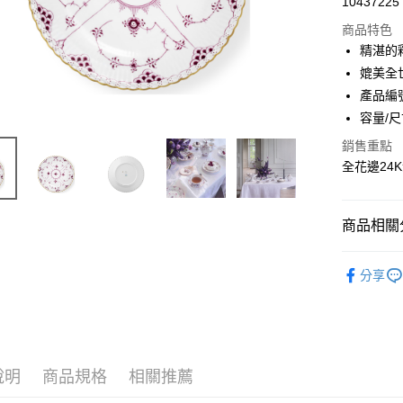
10437225
商品特色
精湛的
媲美全
產品編號
容量/尺
銷售重點
全花邊24
商品相關分
實體限定
分享
說明
商品規格
相關推薦