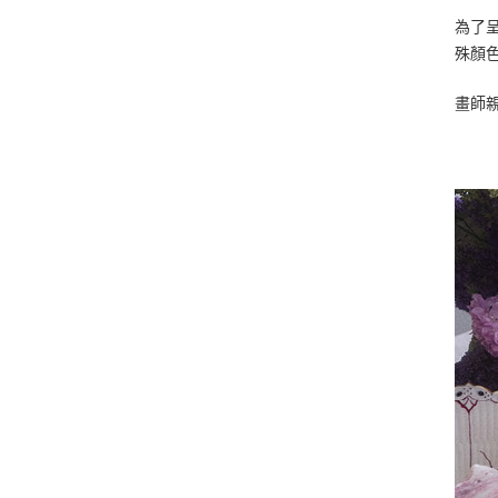
為了
殊顏色
畫師親