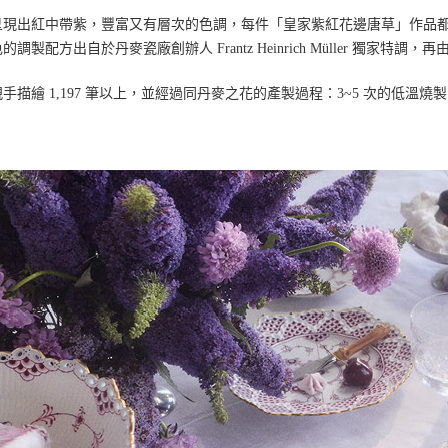
呈現出紅中帶紫，豐富又有層次的色調，每件「皇家紫紅花邊唐草」作品
的調製配方出自於丹麥瓷廠創辦人 Frantz Heinrich Müller 獨家特
手描繪 1,197 筆以上，並經過同丹麥之花的產製過程：3~5 次的低溫燒