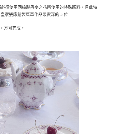
都必須使用同繪製丹麥之花所使用的特殊顏料，且此特
調，再由皇家瓷廠繪製唐草作品最資深的 5 位
製，方可完成。