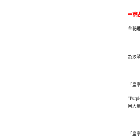
**
全花
為致
「皇
“Pu
用大
「皇