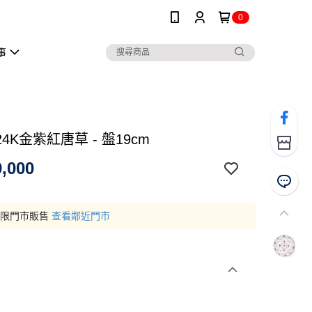
0
事
4K金紫紅唐草 - 盤19cm
,000
僅限門市販售
查看鄰近門市