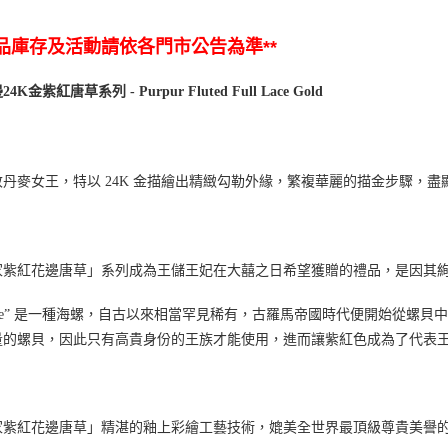
商品庫存及活動請依各門市公告為準**
邊
24K
金紫紅唐草系列
- Purpur Fluted Full Lace Gold
敬丹麥女王，特以 24K 金描繪出精緻勾勒外緣，繁複華麗的描金步驟，
家紫紅花邊唐草」系列成為王儲王妃在大囍之日希望獲贈的禮品，是因其
rple” 是一種海螺，自古以來相當罕見稀有，古羅馬帝國時代便開始從
量的螺貝，因此只有高貴身份的王族才能使用，進而讓紫紅色成為了代表
家紫紅花邊唐草」精湛的釉上彩繪工藝技術，媲美全世界最頂級尊貴美譽