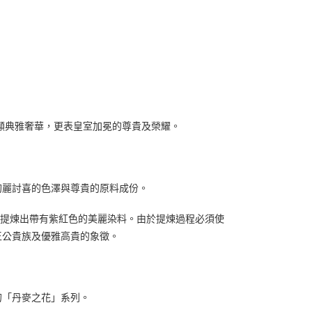
盡顯典雅奢華，更表皇室加冕的尊貴及榮耀。
絢麗討喜的色澤與尊貴的原料成份。
螺貝中提煉出帶有紫紅色的美麗染料。由於提煉過程必須使
王公貴族及優雅高貴的象徵。
的「丹麥之花」系列。