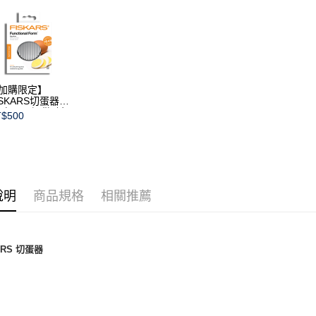
黑貓宅急
元大商
玉山商
每筆NT$2
台新國
台灣樂
加購限定】
ISKARS切蛋器
本商品不提供破損
$500
證)
說明
商品規格
相關推薦
ARS 切蛋器