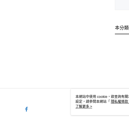
本分類
本網站中使用 cookie，欲查詢有關
設定，請參閱本網站「
隱私權條款
使用 cookie。
了解更多 >