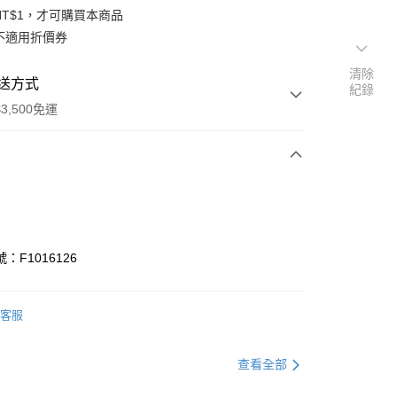
NT$1，才可購買本商品
不適用折價券
清除
送方式
紀錄
3,500免運
次付款
期付款
0 利率 每期
NT$166
21家銀行
：F1016126
庫商業銀行
第一商業銀行
業銀行
彰化商業銀行
業儲蓄銀行
台北富邦商業銀行
客服
華商業銀行
兆豐國際商業銀行
小企業銀行
台中商業銀行
查看全部
台灣）商業銀行
華泰商業銀行
業銀行
遠東國際商業銀行