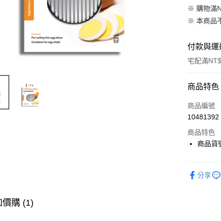
※ 購物滿
※ 本商品
付款與運
宅配滿NT$
付款方式
商品特色
信用卡一
商品編號
10481392
信用卡分
商品特色
3 期 
商品貨號
合作金
LINE Pay
華南商
Apple Pay
分享
上海商
國泰世
臺灣中
價購 (1)
匯豐（
運送方式
聯邦商