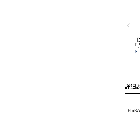
【
F
(
NT
保
詳細
FISK