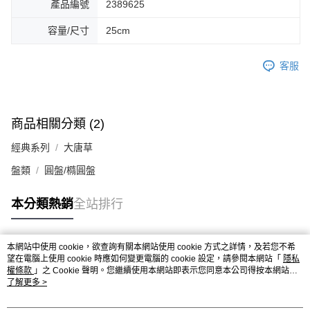
產品編號
2389625
容量/尺寸
25cm
客服
商品相關分類 (2)
經典系列
大唐草
盤類
圓盤/橢圓盤
本分類熱銷
全站排行
本網站中使用 cookie，欲查詢有關本網站使用 cookie 方式之詳情，及若您不希
熱門標籤
望在電腦上使用 cookie 時應如何變更電腦的 cookie 設定，請參閱本網站「
隱私
權條款
」之 Cookie 聲明。您繼續使用本網站即表示您同意本公司得按本網站使
用條款之 Cookie 聲明使用 cookie。
了解更多 >