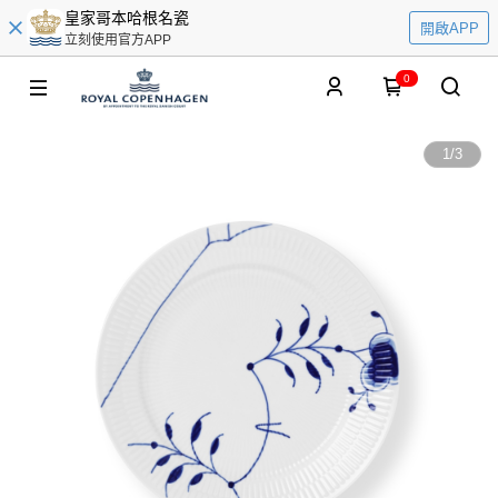
皇家哥本哈根名瓷
開啟APP
立刻使用官方APP
0
1
/
3