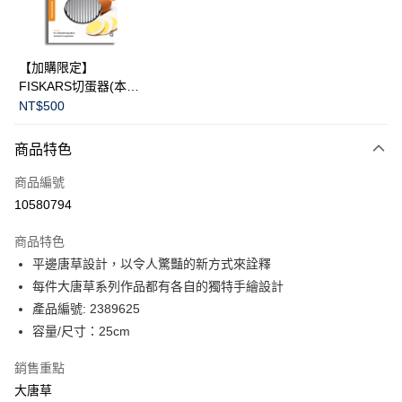
華南商業銀行
彰化商業銀行
Apple Pay
上海商業儲蓄銀行
台北富邦商業銀行
國泰世華商業銀行
兆豐國際商業銀行
臺灣中小企業銀行
台中商業銀行
運送方式
【加購限定】
匯豐（台灣）商業銀行
華泰商業銀行
FISKARS切蛋器(本商
黑貓宅急便
聯邦商業銀行
遠東國際商業銀行
品不提供破損保證)
NT$500
元大商業銀行
永豐商業銀行
每筆NT$200，滿NT$3,500(含以上)免運費
玉山商業銀行
星展（台灣）商業銀行
商品特色
台新國際商業銀行
中國信託商業銀行
台灣樂天信用卡公司
商品編號
10580794
商品特色
平邊唐草設計，以令人驚豔的新方式來詮釋
每件大唐草系列作品都有各自的獨特手繪設計
產品編號: 2389625
容量/尺寸：25cm
銷售重點
大唐草