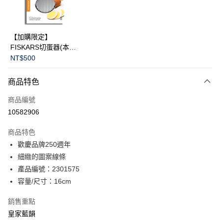
華南商業銀行
彰化商業銀行
Apple Pay
上海商業儲蓄銀行
台北富邦商業銀行
國泰世華商業銀行
兆豐國際商業銀行
臺灣中小企業銀行
台中商業銀行
運送方式
【加購限定】
匯豐（台灣）商業銀行
華泰商業銀行
FISKARS切蛋器(本商
黑貓宅急便
聯邦商業銀行
遠東國際商業銀行
品不提供破損保證)
NT$500
元大商業銀行
永豐商業銀行
每筆NT$200，滿NT$3,500(含以上)免運費
玉山商業銀行
星展（台灣）商業銀行
商品特色
台新國際商業銀行
中國信託商業銀行
台灣樂天信用卡公司
商品編號
10582906
商品特色
歡慶品牌250週年
細緻的圖案線條
產品編號：2301575
容量/尺寸：16cm
銷售重點
皇家藍韻