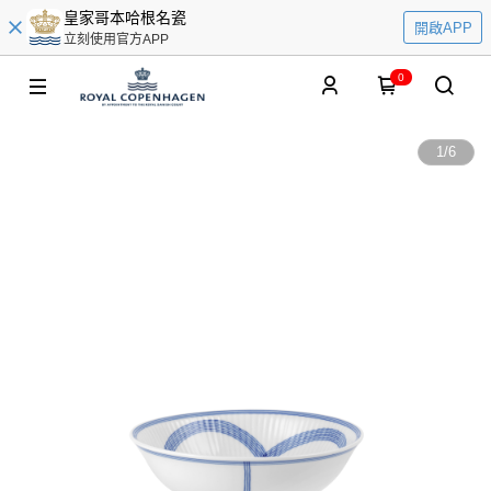
皇家哥本哈根名瓷
開啟APP
立刻使用官方APP
0
1
/
6