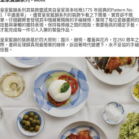
皇家藍韻系列其裝飾靈感來自皇家哥本哈根1775 年經典的Pattern No.
1「平邊唐草」，儘管皇家藍韻系列的裝飾乍看之下簡單，實質卻不簡
單。仔細觀察會發現其中隱藏著精緻的手繪線條，展現了每位瓷器畫師的
技藝與筆觸的獨特表現，保持每條線之間的間距，需要極高的穩定手藝，
才能完成每一件引人入勝的餐盤作品。
皇家藍韻的裝飾基於四大原則：圖示、鏈條、覆蓋與花卉，在250 周年之
際，畫師反璞歸真用最簡單的線條，訴說著時代變遷下，永不妥協的手繪
技藝。