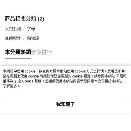
商品相關分類 (2)
入門系列
字母
其他配件
儲物罐
本分類熱銷
全站排行
本網站中使用 cookie，欲查詢有關本網站使用 cookie 方式之詳情，及若您不希
熱門標籤
望在電腦上使用 cookie 時應如何變更電腦的 cookie 設定，請參閱本網站「
隱私
權條款
」之 Cookie 聲明。您繼續使用本網站即表示您同意本公司得按本網站使
用條款之 Cookie 聲明使用 cookie。
了解更多 >
我知道了