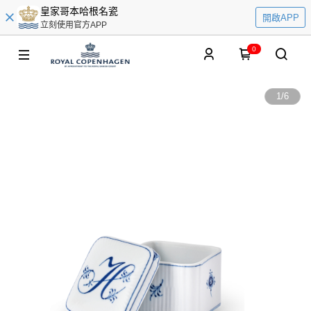
皇家哥本哈根名瓷
開啟APP
立刻使用官方APP
0
1
/
6