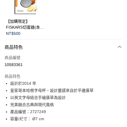
華南商業銀行
彰化商業銀行
Apple Pay
上海商業儲蓄銀行
台北富邦商業銀行
國泰世華商業銀行
兆豐國際商業銀行
臺灣中小企業銀行
台中商業銀行
運送方式
【加購限定】
匯豐（台灣）商業銀行
華泰商業銀行
FISKARS切蛋器(本商
黑貓宅急便
聯邦商業銀行
遠東國際商業銀行
品不提供破損保證)
NT$500
元大商業銀行
永豐商業銀行
每筆NT$200，滿NT$3,500(含以上)免運費
玉山商業銀行
星展（台灣）商業銀行
商品特色
台新國際商業銀行
中國信託商業銀行
台灣樂天信用卡公司
商品編號
10583361
商品特色
設計於2014 年
皇家哥本哈根字母杯，設計靈感來自於平邊唐草
以英文字母結合手繪唐草為設計
完美融合古典與現代風格
產品編號：2727249
容量/尺寸： Ø7 cm