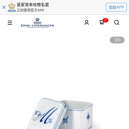
皇家哥本哈根名瓷
開啟APP
立刻使用官方APP
0
1
/
6