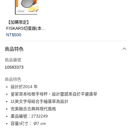
華南商業銀行
彰化商業銀行
Apple Pay
上海商業儲蓄銀行
台北富邦商業銀行
國泰世華商業銀行
兆豐國際商業銀行
臺灣中小企業銀行
台中商業銀行
運送方式
【加購限定】
匯豐（台灣）商業銀行
華泰商業銀行
FISKARS切蛋器(本商
黑貓宅急便
聯邦商業銀行
遠東國際商業銀行
品不提供破損保證)
NT$500
元大商業銀行
永豐商業銀行
每筆NT$200，滿NT$3,500(含以上)免運費
玉山商業銀行
星展（台灣）商業銀行
商品特色
台新國際商業銀行
中國信託商業銀行
台灣樂天信用卡公司
商品編號
10583373
商品特色
設計於2014 年
皇家哥本哈根字母杯，設計靈感來自於平邊唐草
以英文字母結合手繪唐草為設計
完美融合古典與現代風格
產品編號：2732249
容量/尺寸： Ø7 cm