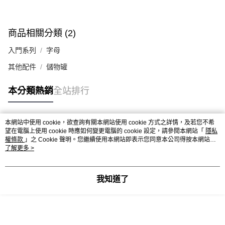
商品相關分類 (2)
入門系列
字母
其他配件
儲物罐
本分類熱銷
全站排行
本網站中使用 cookie，欲查詢有關本網站使用 cookie 方式之詳情，及若您不希
熱門標籤
望在電腦上使用 cookie 時應如何變更電腦的 cookie 設定，請參閱本網站「
隱私
權條款
」之 Cookie 聲明。您繼續使用本網站即表示您同意本公司得按本網站使
用條款之 Cookie 聲明使用 cookie。
了解更多 >
我知道了