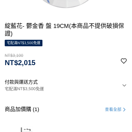
綻藍花- 鬱金香 盤 19CM(本商品不提供破損保
證)
宅配滿NT$3,500免運
NT$3,100
NT$2,015
付款與運送方式
宅配滿NT$3,500免運
付款方式
信用卡一次付款
商品加價購 (1)
查看全部
信用卡分期付款
3 期 0 利率 每期
NT$1,033
21家銀行