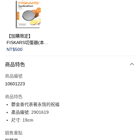
合作金庫商業銀行
第一商業銀行
LINE Pay
華南商業銀行
彰化商業銀行
Apple Pay
上海商業儲蓄銀行
台北富邦商業銀行
國泰世華商業銀行
兆豐國際商業銀行
臺灣中小企業銀行
台中商業銀行
運送方式
【加購限定】
匯豐（台灣）商業銀行
華泰商業銀行
FISKARS切蛋器(本商
黑貓宅急便
聯邦商業銀行
遠東國際商業銀行
品不提供破損保證)
NT$500
元大商業銀行
永豐商業銀行
每筆NT$200，滿NT$3,500(含以上)免運費
玉山商業銀行
星展（台灣）商業銀行
商品特色
台新國際商業銀行
中國信託商業銀行
台灣樂天信用卡公司
商品編號
10601223
商品特色
鬱金香代表著永恆的祝福
產品編號: 2901619
尺寸: 19cm
銷售重點