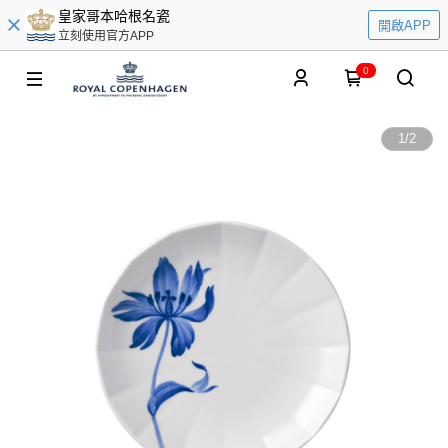
皇家哥本哈根名瓷
開啟APP
立刻使用官方APP
0
1
/
2