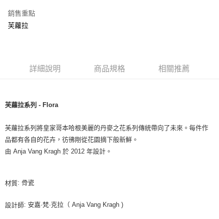
銷售重點
芙蘿拉
詳細說明
商品規格
相關推薦
芙蘿拉系列 - Flora
芙蘿拉系列將皇家哥本哈根美麗的丹麥之花系列傳統帶向了未來。每件作
品都有各自的花卉，彷彿剛從花園摘下般新鮮。
由 Anja Vang Kragh 於 2012 年設計。
: 骨瓷
材質
: 安嘉·梵·克拉（ Anja Vang Kragh )
設計師