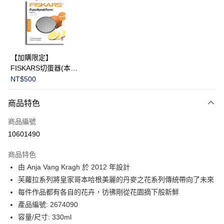
合作金庫商業銀行
第一商業銀行
LINE Pay
華南商業銀行
彰化商業銀行
Apple Pay
上海商業儲蓄銀行
台北富邦商業銀行
國泰世華商業銀行
兆豐國際商業銀行
臺灣中小企業銀行
台中商業銀行
運送方式
【加購限定】
匯豐（台灣）商業銀行
華泰商業銀行
FISKARS切蛋器(本商
黑貓宅急便
聯邦商業銀行
遠東國際商業銀行
品不提供破損保證)
NT$500
元大商業銀行
永豐商業銀行
每筆NT$200，滿NT$3,500(含以上)免運費
玉山商業銀行
星展（台灣）商業銀行
商品特色
台新國際商業銀行
中國信託商業銀行
台灣樂天信用卡公司
商品編號
10601490
商品特色
由 Anja Vang Kragh 於 2012 年設計
芙蘿拉系列將皇家哥本哈根美麗的丹麥之花系列傳統帶向了未來
每件作品都有各自的花卉，彷彿剛從花園摘下般新鮮
產品編號: 2674090
容量/尺寸: 330ml