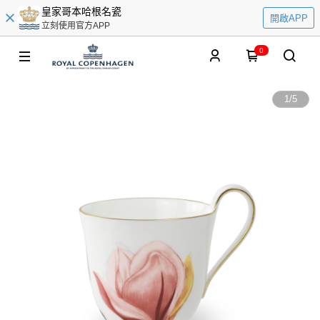
皇家哥本哈根名瓷
開啟APP
立刻使用官方APP
0
1
/
5