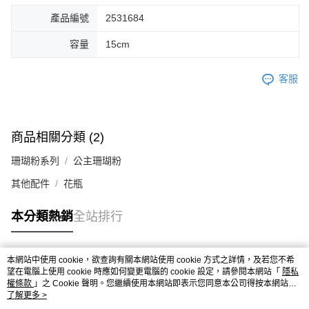
產品編號
2531684
容量
15cm
客服
商品相關分類 (2)
珊瑚粉系列
公主珊瑚粉
其他配件
花瓶
本分類熱銷
全站排行
本網站中使用 cookie，欲查詢有關本網站使用 cookie 方式之詳情，及若您不希
熱門標籤
望在電腦上使用 cookie 時應如何變更電腦的 cookie 設定，請參閱本網站「
隱私
權條款
」之 Cookie 聲明。您繼續使用本網站即表示您同意本公司得按本網站使
用條款之 Cookie 聲明使用 cookie。
了解更多 >