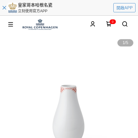
皇家哥本哈根名瓷
開啟APP
立刻使用官方APP
0
1
/
5