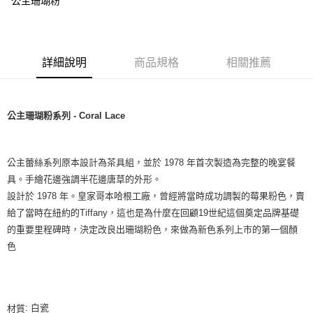
公主珊瑚粉
詳細說明
商品規格
相關推薦
公主珊瑚粉系列 - Coral Lace
公主蕾絲系列原本設計為茶具組，並於 1978 年首次製造為完整的晚宴餐
具。手繪花邊強調半花邊唐草的外形。
設計於 1978 年。皇家哥本哈根工廠，曾經將當時成功調製的莓果粉色，賣
給了當時在紐約的Tiffany，這也是為什麼在回顧19世紀這個奠定品牌基礎
的重要里程碑時，決定改良出珊瑚粉色，來做為新色系列上市的第一個顏
色
: 白瓷
材質