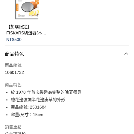
LINE Pay
華南商業銀行
彰化商業銀行
Apple Pay
上海商業儲蓄銀行
台北富邦商業銀行
國泰世華商業銀行
兆豐國際商業銀行
臺灣中小企業銀行
台中商業銀行
運送方式
【加購限定】
匯豐（台灣）商業銀行
華泰商業銀行
FISKARS切蛋器(本商
黑貓宅急便
聯邦商業銀行
遠東國際商業銀行
品不提供破損保證)
NT$500
元大商業銀行
永豐商業銀行
每筆NT$200，滿NT$3,500(含以上)免運費
玉山商業銀行
星展（台灣）商業銀行
商品特色
台新國際商業銀行
中國信託商業銀行
台灣樂天信用卡公司
商品編號
10601732
商品特色
於 1978 年首次製造為完整的晚宴餐具
繪花邊強調半花邊唐草的外形
產品編號: 2531684
容量/尺寸：15cm
銷售重點