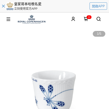
皇家哥本哈根名瓷
開啟APP
立刻使用官方APP
0
1
/
5