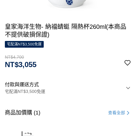
皇家海洋生物- 納福蜻蜓 隔熱杯260ml(本商品
不提供破損保證)
宅配滿NT$3,500免運
NT$4,700
NT$3,055
付款與運送方式
宅配滿NT$3,500免運
付款方式
信用卡一次付款
商品加價購 (1)
查看全部
信用卡分期付款
3 期 0 利率 每期
NT$1,566
21家銀行