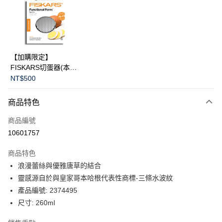
合作金庫商業銀行
第一商業銀行
LINE Pay
華南商業銀行
彰化商業銀行
Apple Pay
上海商業儲蓄銀行
台北富邦商業銀行
國泰世華商業銀行
兆豐國際商業銀行
臺灣中小企業銀行
台中商業銀行
運送方式
【加購限定】
匯豐（台灣）商業銀行
華泰商業銀行
FISKARS切蛋器(本商
黑貓宅急便
聯邦商業銀行
遠東國際商業銀行
品不提供破損保證)
NT$500
元大商業銀行
永豐商業銀行
每筆NT$200，滿NT$3,500(含以上)免運費
玉山商業銀行
星展（台灣）商業銀行
商品特色
台新國際商業銀行
中國信託商業銀行
台灣樂天信用卡公司
商品編號
10601757
商品特色
浪漫蕾絲與優雅唐草的結合
靈感源自於與皇家哥本哈根代表性商標-三條水波紋
產品編號: 2374495
尺寸: 260ml