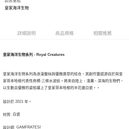
銷售重點
皇家海洋生物
詳細說明
商品規格
相關推薦
皇家海洋生物系列 - Royal Creatures
皇家海洋生物系列為浪漫蕾絲與優雅唐草的結合，其創作靈感源自於與皇
家哥本哈根代表性商標-三條水波紋。將來自陸上、淺灘、深海的生物們，
以生動且優雅的姿態躍上了皇家哥本哈根的半花邊白瓷。。
設計於 2021 年。
: 白瓷
材質
: GAMFRATESI
設計師