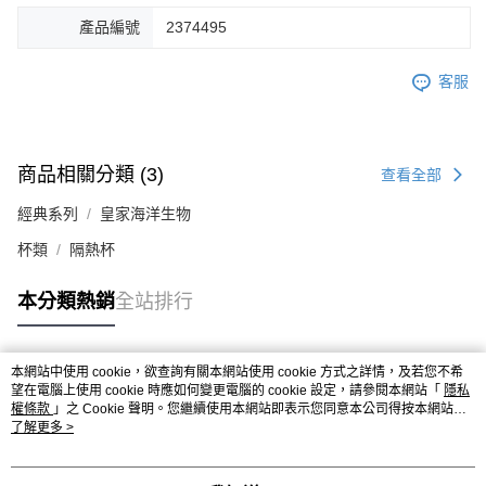
產品編號
2374495
客服
商品相關分類 (3)
查看全部
經典系列
皇家海洋生物
杯類
隔熱杯
本分類熱銷
全站排行
本網站中使用 cookie，欲查詢有關本網站使用 cookie 方式之詳情，及若您不希
熱門標籤
望在電腦上使用 cookie 時應如何變更電腦的 cookie 設定，請參閱本網站「
隱私
權條款
」之 Cookie 聲明。您繼續使用本網站即表示您同意本公司得按本網站使
用條款之 Cookie 聲明使用 cookie。
了解更多 >