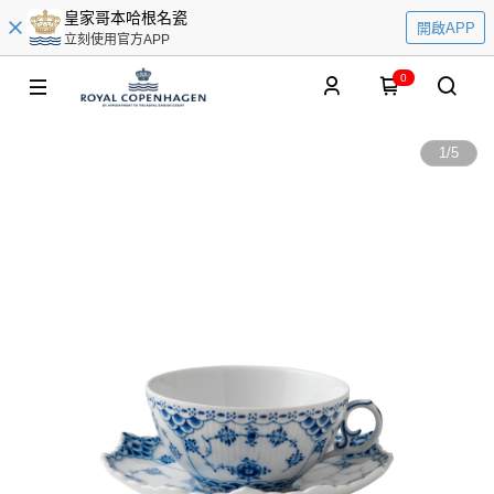
皇家哥本哈根名瓷
開啟APP
立刻使用官方APP
0
1
/
5