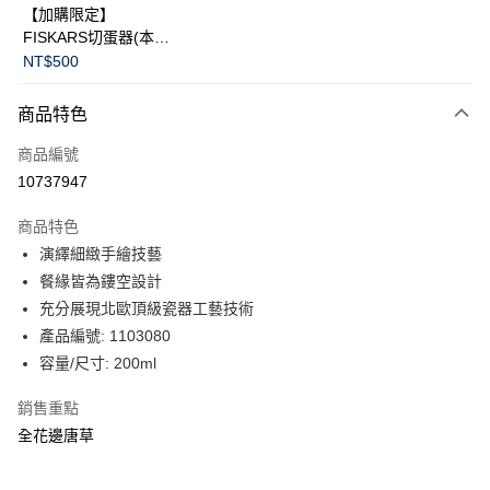
【加購限定】
FISKARS切蛋器(本商
品不提供破損保證)
NT$500
商品特色
商品編號
10737947
商品特色
演繹細緻手繪技藝
餐緣皆為鏤空設計
充分展現北歐頂級瓷器工藝技術
產品編號: 1103080
容量/尺寸: 200ml
銷售重點
全花邊唐草