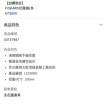
【加購限定】
FISKARS切蛋器(本商
品不提供破損保證)
NT$500
商品特色
商品編號
10737947
商品特色
演繹細緻手繪技藝
餐緣皆為鏤空設計
充分展現北歐頂級瓷器工藝技術
產品編號: 1103080
容量/尺寸: 200ml
銷售重點
全花邊唐草