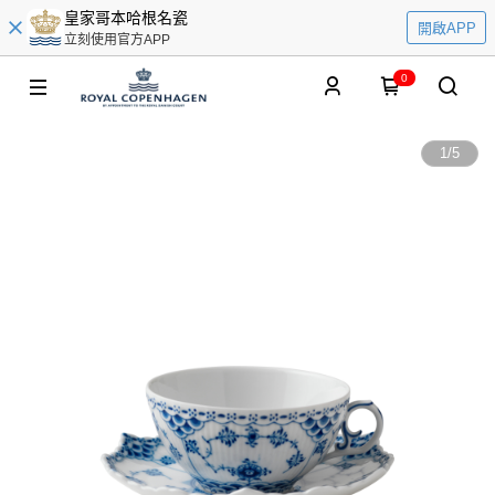
皇家哥本哈根名瓷
開啟APP
立刻使用官方APP
0
1
/
5