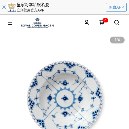
皇家哥本哈根名瓷
開啟APP
立刻使用官方APP
0
1
/
4