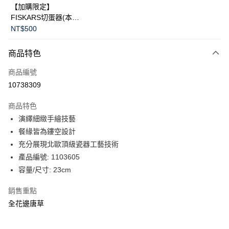
【加購限定】
FISKARS切蛋器(本商
品不提供破損保證)
NT$500
商品特色
商品編號
10738309
商品特色
演繹細緻手繪技藝
餐緣皆為鏤空設計
充分展現北歐頂級瓷器工藝技術
產品編號: 1103605
容量/尺寸: 23cm
銷售重點
全花邊唐草