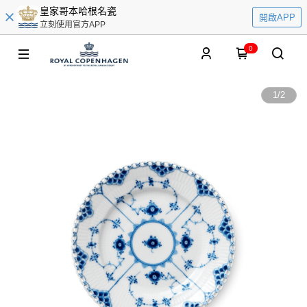
皇家哥本哈根名瓷
開啟APP
立刻使用官方APP
0
1
/
2