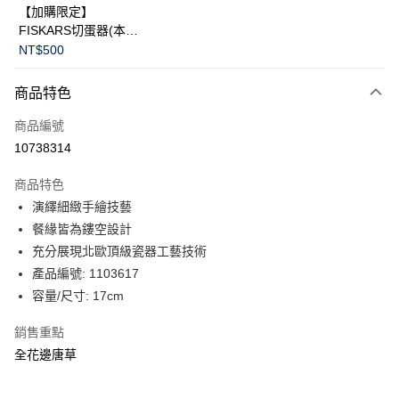
【加購限定】
FISKARS切蛋器(本商
品不提供破損保證)
NT$500
商品特色
商品編號
10738314
商品特色
演繹細緻手繪技藝
餐緣皆為鏤空設計
充分展現北歐頂級瓷器工藝技術
產品編號: 1103617
容量/尺寸: 17cm
銷售重點
全花邊唐草