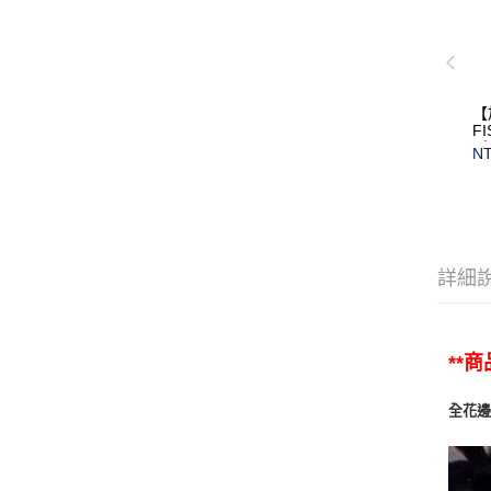
【
F
(
NT
保
詳細
**
全花邊唐草