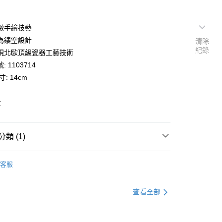
緻手繪技藝
為鏤空設計
清除
紀錄
現北歐頂級瓷器工藝技術
 1103714
: 14cm
草
類 (1)
全花邊唐草
客服
查看全部