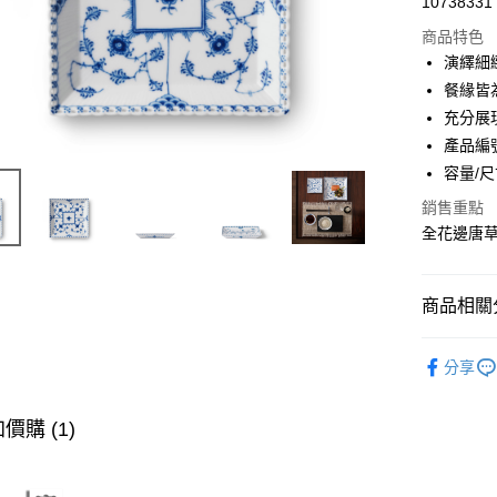
10738331
商品特色
演繹細
餐緣皆
充分展
產品編號:
容量/尺寸
銷售重點
全花邊唐
商品相關分
實體限定
分享
價購 (1)