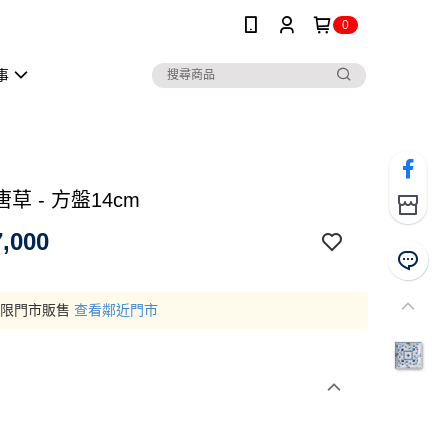
0
事
草 - 方盤14cm
,000
僅限門市販售
查看鄰近門市