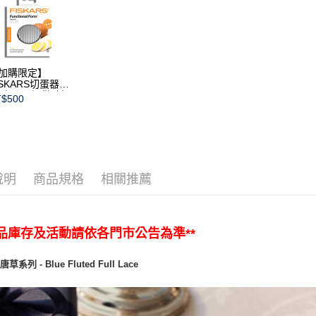
加購限定】
ISKARS切蛋器
本商品不提供破損
$500
證)
說明
商品規格
相關推薦
商品庫存及活動請依各門市公告為準**
系列 - Blue Fluted Full Lace