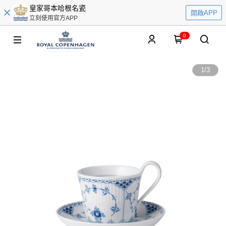
皇家哥本哈根名瓷
開啟APP
立刻使用官方APP
0
1
/
3