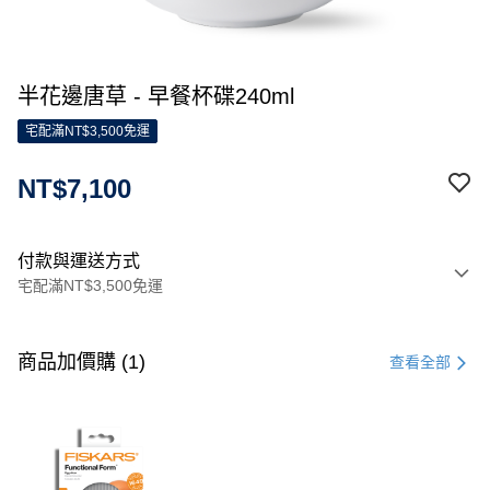
半花邊唐草 - 早餐杯碟240ml
宅配滿NT$3,500免運
NT$7,100
付款與運送方式
宅配滿NT$3,500免運
付款方式
信用卡一次付款
商品加價購 (1)
查看全部
信用卡分期付款
3 期 0 利率 每期
NT$2,366
21家銀行
合作金庫商業銀行
第一商業銀行
LINE Pay