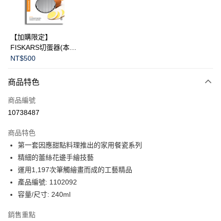
華南商業銀行
彰化商業銀行
Apple Pay
上海商業儲蓄銀行
台北富邦商業銀行
國泰世華商業銀行
兆豐國際商業銀行
臺灣中小企業銀行
台中商業銀行
運送方式
【加購限定】
匯豐（台灣）商業銀行
華泰商業銀行
FISKARS切蛋器(本商
黑貓宅急便
聯邦商業銀行
遠東國際商業銀行
品不提供破損保證)
NT$500
元大商業銀行
永豐商業銀行
每筆NT$200，滿NT$3,500(含以上)免運費
玉山商業銀行
星展（台灣）商業銀行
商品特色
台新國際商業銀行
中國信託商業銀行
台灣樂天信用卡公司
商品編號
10738487
商品特色
第一套因應甜點料理推出的家用餐瓷系列
精細的蕾絲花邊手繪技藝
運用1,197次筆觸繪畫而成的工藝精品
產品編號: 1102092
容量/尺寸: 240ml
銷售重點