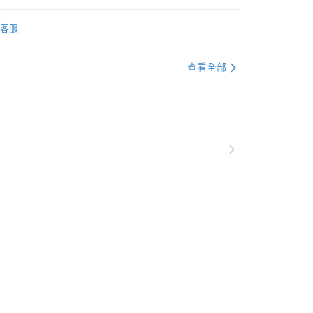
半花邊唐草
客服
湯碗/缽碗
查看全部