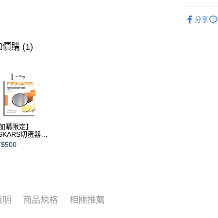
經典系列
分享
碗/缽/盅
價購 (1)
加購限定】
ISKARS切蛋器
本商品不提供破損
$500
證)
說明
商品規格
相關推薦