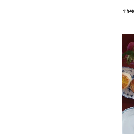
半花邊唐草