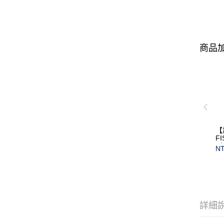
商品加
【
F
(
NT
保
詳細