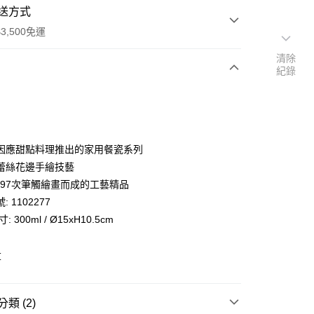
送方式
3,500免運
清除
紀錄
次付款
期付款
0 利率 每期
NT$3,200
21家銀行
因應甜點料理推出的家用餐瓷系列
庫商業銀行
第一商業銀行
蕾絲花邊手繪技藝
業銀行
彰化商業銀行
,197次筆觸繪畫而成的工藝精品
業儲蓄銀行
台北富邦商業銀行
 1102277
華商業銀行
兆豐國際商業銀行
: 300ml / Ø15xH10.5cm
小企業銀行
台中商業銀行
台灣）商業銀行
華泰商業銀行
業銀行
遠東國際商業銀行
草
便
業銀行
永豐商業銀行
業銀行
星展（台灣）商業銀行
00，滿NT$3,500(含以上)免運費
際商業銀行
中國信託商業銀行
類 (2)
天信用卡公司