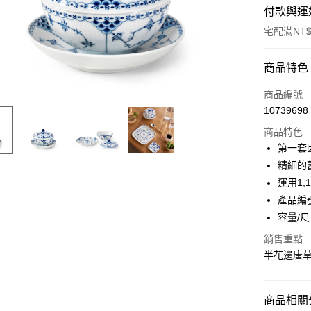
付款與運
宅配滿NT$
付款方式
商品特色
信用卡一
商品編號
10739698
信用卡分
商品特色
3 期 
第一套
合作金
精細的
LINE Pay
華南商
運用1
Apple Pay
上海商
產品編號:
國泰世
容量/尺寸
臺灣中
匯豐（
運送方式
銷售重點
聯邦商
半花邊唐
黑貓宅急
元大商
玉山商
每筆NT$2
台新國
商品相關分
台灣樂