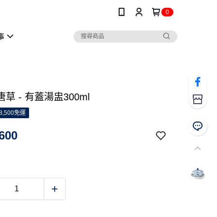
0
事
草 - 有蓋湯盅300ml
3,500免運
600