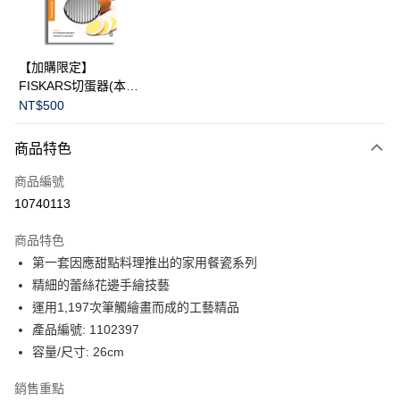
華南商業銀行
彰化商業銀行
Apple Pay
上海商業儲蓄銀行
台北富邦商業銀行
國泰世華商業銀行
兆豐國際商業銀行
臺灣中小企業銀行
台中商業銀行
運送方式
【加購限定】
匯豐（台灣）商業銀行
華泰商業銀行
FISKARS切蛋器(本商
黑貓宅急便
聯邦商業銀行
遠東國際商業銀行
品不提供破損保證)
NT$500
元大商業銀行
永豐商業銀行
每筆NT$200，滿NT$3,500(含以上)免運費
玉山商業銀行
星展（台灣）商業銀行
商品特色
台新國際商業銀行
中國信託商業銀行
台灣樂天信用卡公司
商品編號
10740113
商品特色
第一套因應甜點料理推出的家用餐瓷系列
精細的蕾絲花邊手繪技藝
運用1,197次筆觸繪畫而成的工藝精品
產品編號: 1102397
容量/尺寸: 26cm
銷售重點