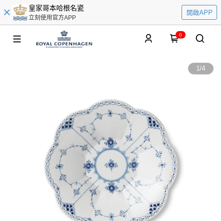
皇家哥本哈根名瓷
開啟APP
立刻使用官方APP
0
1
/
4