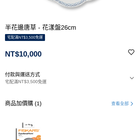
半花邊唐草 - 花漾盤26cm
宅配滿NT$3,500免運
NT$10,000
付款與運送方式
宅配滿NT$3,500免運
付款方式
信用卡一次付款
商品加價購 (1)
查看全部
信用卡分期付款
3 期 0 利率 每期
NT$3,333
21家銀行
合作金庫商業銀行
第一商業銀行
LINE Pay