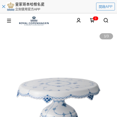
皇家哥本哈根名瓷
開啟APP
立刻使用官方APP
0
1
/
3