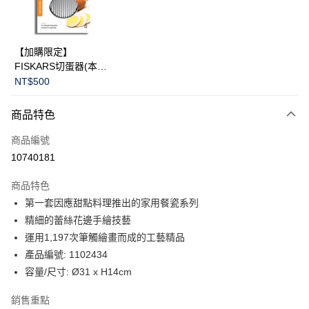
華南商業銀行
彰化商業銀行
Apple Pay
上海商業儲蓄銀行
台北富邦商業銀行
國泰世華商業銀行
兆豐國際商業銀行
臺灣中小企業銀行
台中商業銀行
運送方式
【加購限定】
匯豐（台灣）商業銀行
華泰商業銀行
FISKARS切蛋器(本商
黑貓宅急便
聯邦商業銀行
遠東國際商業銀行
品不提供破損保證)
NT$500
元大商業銀行
永豐商業銀行
每筆NT$200，滿NT$3,500(含以上)免運費
玉山商業銀行
星展（台灣）商業銀行
商品特色
台新國際商業銀行
中國信託商業銀行
台灣樂天信用卡公司
商品編號
10740181
商品特色
第一套因應甜點料理推出的家用餐瓷系列
精細的蕾絲花邊手繪技藝
運用1,197次筆觸繪畫而成的工藝精品
產品編號: 1102434
容量/尺寸: Ø31 x H14cm
銷售重點