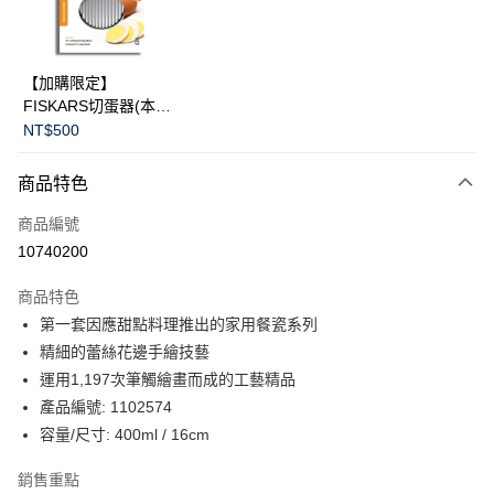
華南商業銀行
彰化商業銀行
Apple Pay
上海商業儲蓄銀行
台北富邦商業銀行
國泰世華商業銀行
兆豐國際商業銀行
臺灣中小企業銀行
台中商業銀行
運送方式
【加購限定】
匯豐（台灣）商業銀行
華泰商業銀行
FISKARS切蛋器(本商
黑貓宅急便
聯邦商業銀行
遠東國際商業銀行
品不提供破損保證)
NT$500
元大商業銀行
永豐商業銀行
每筆NT$200，滿NT$3,500(含以上)免運費
玉山商業銀行
星展（台灣）商業銀行
商品特色
台新國際商業銀行
中國信託商業銀行
台灣樂天信用卡公司
商品編號
10740200
商品特色
第一套因應甜點料理推出的家用餐瓷系列
精細的蕾絲花邊手繪技藝
運用1,197次筆觸繪畫而成的工藝精品
產品編號: 1102574
容量/尺寸: 400ml / 16cm
銷售重點