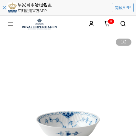
皇家哥本哈根名瓷
開啟APP
立刻使用官方APP
0
1
/
2