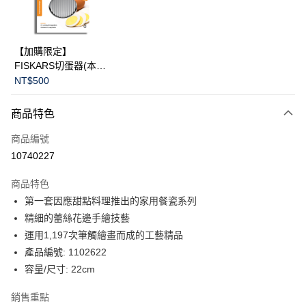
華南商業銀行
彰化商業銀行
Apple Pay
上海商業儲蓄銀行
台北富邦商業銀行
國泰世華商業銀行
兆豐國際商業銀行
臺灣中小企業銀行
台中商業銀行
運送方式
【加購限定】
匯豐（台灣）商業銀行
華泰商業銀行
FISKARS切蛋器(本商
黑貓宅急便
聯邦商業銀行
遠東國際商業銀行
品不提供破損保證)
NT$500
元大商業銀行
永豐商業銀行
每筆NT$200，滿NT$3,500(含以上)免運費
玉山商業銀行
星展（台灣）商業銀行
商品特色
台新國際商業銀行
中國信託商業銀行
台灣樂天信用卡公司
商品編號
10740227
商品特色
第一套因應甜點料理推出的家用餐瓷系列
精細的蕾絲花邊手繪技藝
運用1,197次筆觸繪畫而成的工藝精品
產品編號: 1102622
容量/尺寸: 22cm
銷售重點