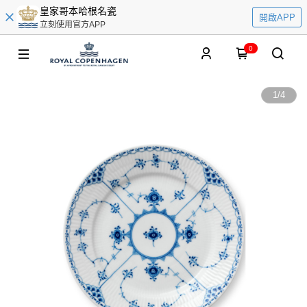
皇家哥本哈根名瓷
開啟APP
立刻使用官方APP
0
1
/
4