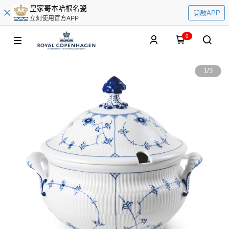
皇家哥本哈根名瓷
開啟APP
立刻使用官方APP
0
1
/
3