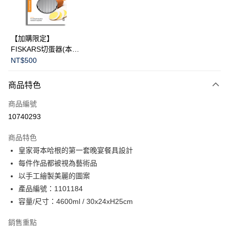
華南商業銀行
彰化商業銀行
Apple Pay
上海商業儲蓄銀行
台北富邦商業銀行
國泰世華商業銀行
兆豐國際商業銀行
臺灣中小企業銀行
台中商業銀行
運送方式
【加購限定】
匯豐（台灣）商業銀行
華泰商業銀行
FISKARS切蛋器(本商
黑貓宅急便
聯邦商業銀行
遠東國際商業銀行
品不提供破損保證)
NT$500
元大商業銀行
永豐商業銀行
每筆NT$200，滿NT$3,500(含以上)免運費
玉山商業銀行
星展（台灣）商業銀行
商品特色
台新國際商業銀行
中國信託商業銀行
台灣樂天信用卡公司
商品編號
10740293
商品特色
皇家哥本哈根的第一套晚宴餐具設計
每件作品都被視為藝術品
以手工繪製美麗的圖案
產品編號：1101184
容量/尺寸：4600ml / 30x24xH25cm
銷售重點