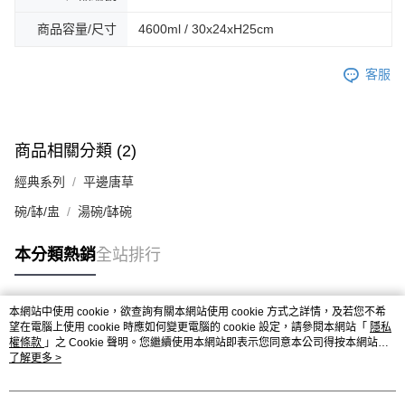
商品容量/尺寸
4600ml / 30x24xH25cm
客服
商品相關分類 (2)
經典系列
平邊唐草
碗/缽/盅
湯碗/缽碗
本分類熱銷
全站排行
本網站中使用 cookie，欲查詢有關本網站使用 cookie 方式之詳情，及若您不希
熱門標籤
望在電腦上使用 cookie 時應如何變更電腦的 cookie 設定，請參閱本網站「
隱私
權條款
」之 Cookie 聲明。您繼續使用本網站即表示您同意本公司得按本網站使
用條款之 Cookie 聲明使用 cookie。
了解更多 >