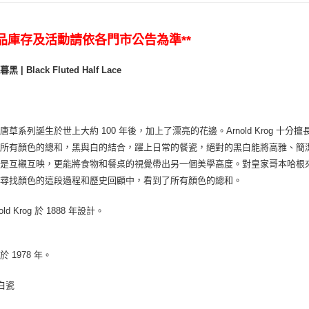
商品庫存及活動請依各門市公告為準**
 | Black Fluted Half Lace
唐草系列誕生於世上大約 100 年後，加上了漂亮的花邊。Arnold Krog
是所有顏色的總和，黑與白的結合，躍上日常的餐瓷，絕對的黑白能將高雅、簡
總是互襯互映，更能將食物和餐桌的視覺帶出另一個美學高度。對皇家哥本哈根
在尋找顏色的這段過程和歷史回顧中，看到了所有顏色的總和。
old Krog 於 1888 年設計。
 1978 年。
 白瓷