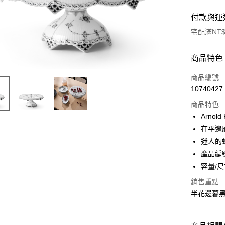
付款與運
宅配滿NT$
付款方式
商品特色
信用卡一
商品編號
10740427
信用卡分
商品特色
3 期 
Arnol
合作金
在平邊
LINE Pay
華南商
迷人的
Apple Pay
上海商
產品編號
國泰世
容量/尺
臺灣中
匯豐（
運送方式
銷售重點
聯邦商
半花邊暮
黑貓宅急
元大商
玉山商
每筆NT$2
台新國