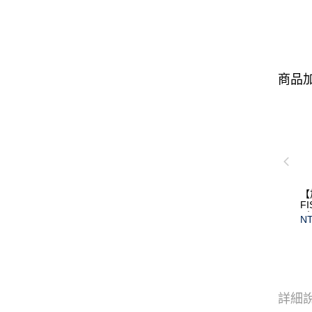
商品加
【
F
(
NT
保
詳細