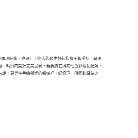
 十分擅長處理細節，也設計了迷人的蝸牛殼裝飾蓋子和手柄。暮黑
潔、精緻的設計完美呈現。若要將它與其他色彩相互配調，
來說，更是在手繪餐瓷的領域裡，紀錄下一段回到原點之