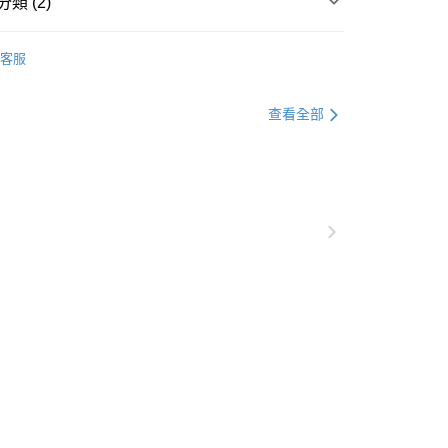
類 (2)
天信用卡公司
半花邊暮黑
客服
糕盤
查看全部