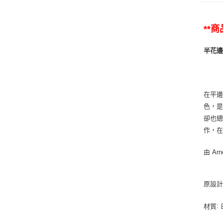
**
半花邊暮黑
在平邊
色，
卻也
作，
由 Arn
原設計於
:
材質