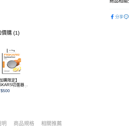
商品相關分
台灣樂
暮黑系列
分享
盤類
蛋
價購 (1)
加購限定】
ISKARS切蛋器
本商品不提供破損
$500
證)
說明
商品規格
相關推薦