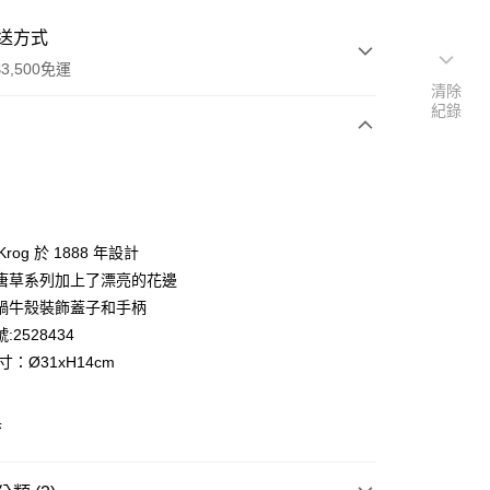
送方式
3,500免運
清除
紀錄
次付款
期付款
0 利率 每期
NT$7,166
21家銀行
d Krog 於 1888 年設計
庫商業銀行
第一商業銀行
唐草系列加上了漂亮的花邊
業銀行
彰化商業銀行
蝸牛殼裝飾蓋子和手柄
業儲蓄銀行
台北富邦商業銀行
:2528434
華商業銀行
兆豐國際商業銀行
寸：Ø31xH14cm
小企業銀行
台中商業銀行
台灣）商業銀行
華泰商業銀行
業銀行
遠東國際商業銀行
黑
便
業銀行
永豐商業銀行
業銀行
星展（台灣）商業銀行
00，滿NT$3,500(含以上)免運費
際商業銀行
中國信託商業銀行