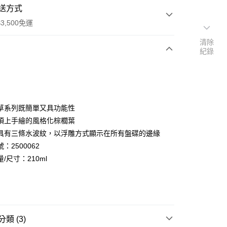
送方式
3,500免運
清除
紀錄
次付款
期付款
0 利率 每期
NT$1,900
21家銀行
草系列既簡單又具功能性
庫商業銀行
第一商業銀行
項上手繪的風格化棕櫚葉
業銀行
彰化商業銀行
具有三條水波紋，以浮雕方式顯示在所有盤碟的邊緣
業儲蓄銀行
台北富邦商業銀行
：2500062
華商業銀行
兆豐國際商業銀行
/尺寸：210ml
小企業銀行
台中商業銀行
台灣）商業銀行
華泰商業銀行
業銀行
遠東國際商業銀行
便
業銀行
永豐商業銀行
業銀行
星展（台灣）商業銀行
00，滿NT$3,500(含以上)免運費
際商業銀行
中國信託商業銀行
類 (3)
天信用卡公司