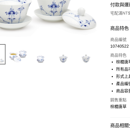
付款與運
宅配滿NT$
付款方式
商品特色
信用卡一
商品編號
10740522
信用卡分
商品特色
3 期 
棕櫚唐
合作金
所有品
LINE Pay
華南商
形式上
Apple Pay
上海商
產品編號
國泰世
商品容量
臺灣中
匯豐（
運送方式
銷售重點
聯邦商
棕櫚唐草
黑貓宅急
元大商
玉山商
每筆NT$2
台新國
商品相關分
台灣樂