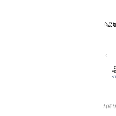
商品加
【
F
(
NT
保
詳細