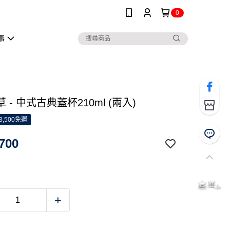
0
事
 - 中式古典蓋杯210ml (兩入)
3,500免運
700