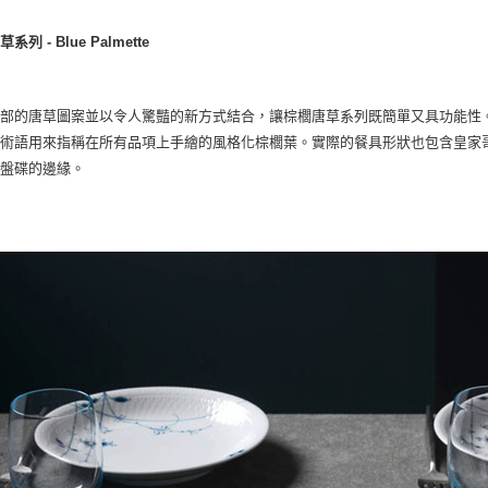
系列 - Blue Palmette
部的唐草圖案並以令人驚豔的新方式結合，讓棕櫚唐草系列既簡單又具功能性。棕
個術語用來指稱在所有品項上手繪的風格化棕櫚葉。實際的餐具形狀也包含皇家
有盤碟的邊緣。