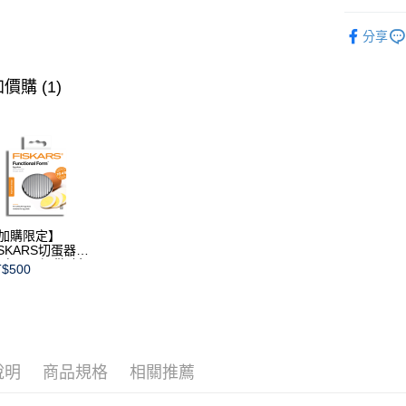
經典系列
分享
杯類
杯
杯類
中
價購 (1)
加購限定】
ISKARS切蛋器
本商品不提供破損
$500
證)
說明
商品規格
相關推薦