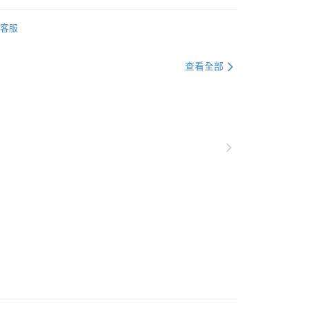
棕櫚唐草
客服
盤組
式茶杯
查看全部