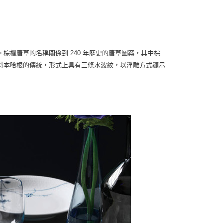
櫚唐草的名稱關係到 240 年歷史的唐草圖案，其中棕
哥本哈根的傳統，形式上具有三條水波紋，以浮雕方式顯示