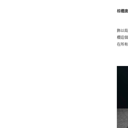
棕櫚唐草
飾以局
櫚這
在所