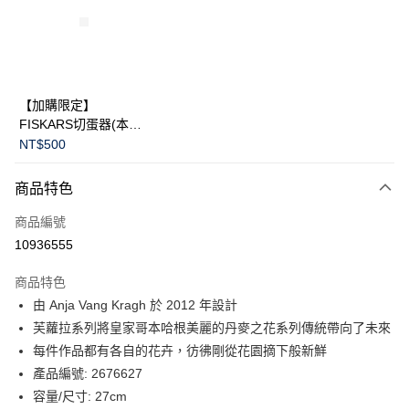
合作金庫商業銀行
第一商業銀行
LINE Pay
華南商業銀行
彰化商業銀行
Apple Pay
上海商業儲蓄銀行
台北富邦商業銀行
國泰世華商業銀行
兆豐國際商業銀行
臺灣中小企業銀行
台中商業銀行
運送方式
【加購限定】
匯豐（台灣）商業銀行
華泰商業銀行
FISKARS切蛋器(本商
黑貓宅急便
聯邦商業銀行
遠東國際商業銀行
品不提供破損保證)
NT$500
元大商業銀行
永豐商業銀行
每筆NT$200，滿NT$3,500(含以上)免運費
玉山商業銀行
星展（台灣）商業銀行
商品特色
台新國際商業銀行
中國信託商業銀行
台灣樂天信用卡公司
商品編號
10936555
商品特色
由 Anja Vang Kragh 於 2012 年設計
芙蘿拉系列將皇家哥本哈根美麗的丹麥之花系列傳統帶向了未來
每件作品都有各自的花卉，彷彿剛從花園摘下般新鮮
產品編號: 2676627
容量/尺寸: 27cm