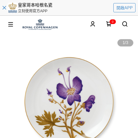
皇家哥本哈根名瓷
開啟APP
立刻使用官方APP
0
1
/
3