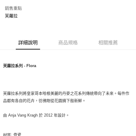
銷售重點
芙蘿拉
詳細說明
商品規格
相關推薦
芙蘿拉系列 - Flora
芙蘿拉系列將皇家哥本哈根美麗的丹麥之花系列傳統帶向了未來。每件作
品都有各自的花卉，彷彿剛從花園摘下般新鮮。
由 Anja Vang Kragh 於 2012 年設計。
: 骨瓷
材質