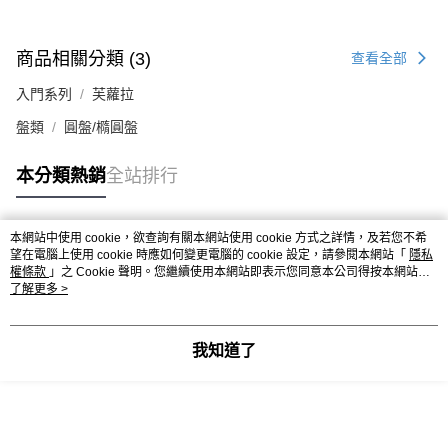
商品相關分類 (3)
查看全部
入門系列
芙蘿拉
盤類
圓盤/橢圓盤
本分類熱銷
全站排行
本網站中使用 cookie，欲查詢有關本網站使用 cookie 方式之詳情，及若您不希
熱門標籤
望在電腦上使用 cookie 時應如何變更電腦的 cookie 設定，請參閱本網站「
隱私
權條款
」之 Cookie 聲明。您繼續使用本網站即表示您同意本公司得按本網站使
用條款之 Cookie 聲明使用 cookie。
了解更多 >
我知道了