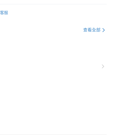
平邊唐草
客服
克杯
查看全部