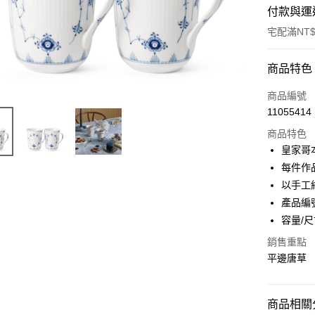
付款與運
宅配滿NT$
付款方式
商品特色
信用卡一
商品編號
11055414
信用卡分
商品特色
3 期 
皇家哥
合作金
每件作
LINE Pay
華南商
以手工
Apple Pay
上海商
產品編號
國泰世
容量/尺
臺灣中
匯豐（
運送方式
銷售重點
聯邦商
平邊唐草
黑貓宅急
元大商
玉山商
每筆NT$2
台新國
商品相關分
台灣樂