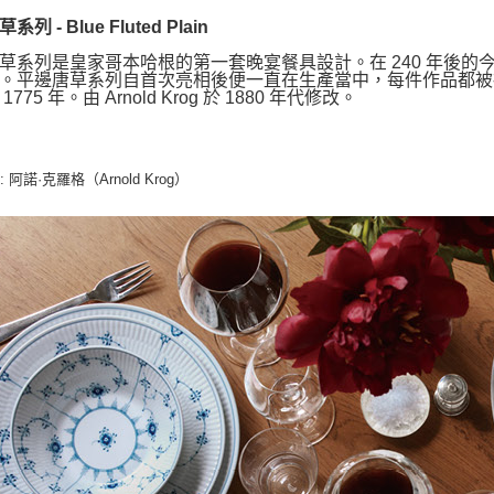
列 - Blue Fluted Plain
草系列是皇家哥本哈根的第一套晚宴餐具設計。在 240 年後
。平邊唐草系列自首次亮相後便一直在生產當中，每件作品都被
1775 年。由 Arnold Krog 於 1880 年代修改。
: 阿諾·克羅格（Arnold Krog）
師