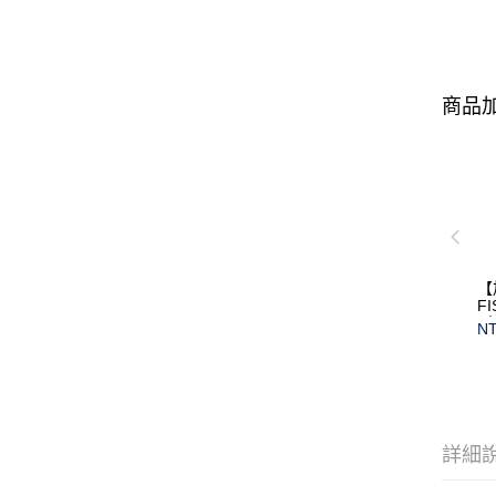
商品加
【
F
(
NT
保
詳細