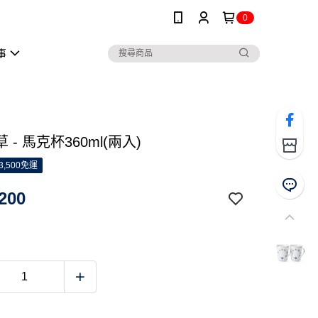
0
事
 - 馬克杯360ml(兩入)
3,500免運
200