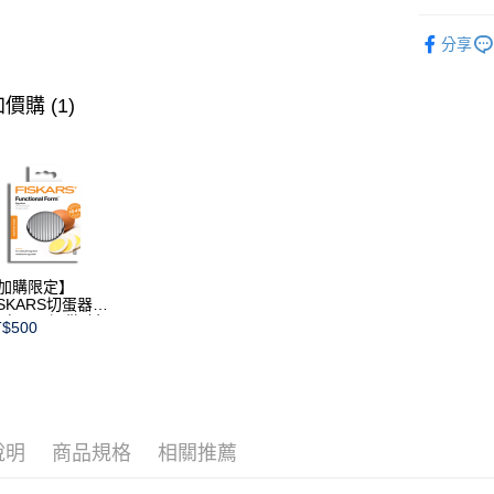
經典系列
分享
杯類
馬
價購 (1)
加購限定】
ISKARS切蛋器
本商品不提供破損
$500
證)
說明
商品規格
相關推薦