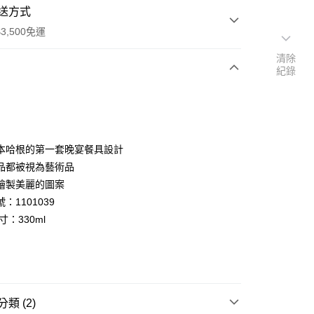
送方式
3,500免運
清除
紀錄
次付款
期付款
0 利率 每期
NT$2,400
21家銀行
本哈根的第一套晚宴餐具設計
庫商業銀行
第一商業銀行
品都被視為藝術品
業銀行
彰化商業銀行
繪製美麗的圖案
業儲蓄銀行
台北富邦商業銀行
：1101039
華商業銀行
兆豐國際商業銀行
寸：330ml
小企業銀行
台中商業銀行
台灣）商業銀行
華泰商業銀行
業銀行
遠東國際商業銀行
便
業銀行
永豐商業銀行
業銀行
星展（台灣）商業銀行
00，滿NT$3,500(含以上)免運費
際商業銀行
中國信託商業銀行
類 (2)
天信用卡公司