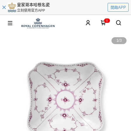
皇家哥本哈根名瓷
開啟APP
立刻使用官方APP
0
1
/
3