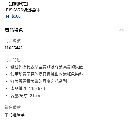
【加購限定】
FISKARS切蛋器(本商
品不提供破損保證)
NT$500
商品特色
商品編號
11055442
商品特色
紫紅色為代表皇室貴族及尊榮高貴的象徵
使用珍貴罕見的螺貝提煉出的紫紅色染料
媲美最尊貴美譽的丹麥之花系列
產品編號: 1154578
容量/尺寸: 21cm
銷售重點
半花邊唐草