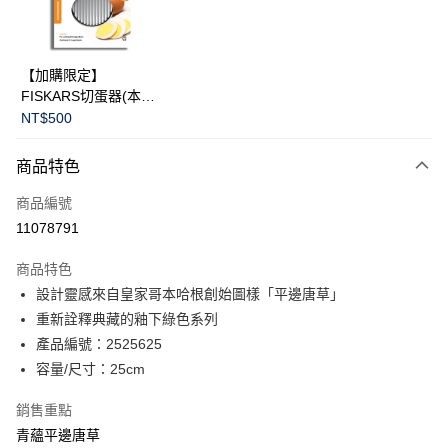
華南商業銀行
彰化商業銀行
Apple Pay
上海商業儲蓄銀行
台北富邦商業銀行
國泰世華商業銀行
兆豐國際商業銀行
臺灣中小企業銀行
台中商業銀行
運送方式
【加購限定】
匯豐（台灣）商業銀行
華泰商業銀行
FISKARS切蛋器(本商
黑貓宅急便
聯邦商業銀行
遠東國際商業銀行
品不提供破損保證)
NT$500
元大商業銀行
永豐商業銀行
每筆NT$200，滿NT$3,500(含以上)免運費
玉山商業銀行
星展（台灣）商業銀行
商品特色
台新國際商業銀行
中國信託商業銀行
台灣樂天信用卡公司
商品編號
11078791
商品特色
設計靈感來自皇家哥本哈根創始圖樣「平邊唐草」
重新詮釋典藏的釉下綠色系列
產品編號：2525625
容量/尺寸：25cm
銷售重點
青蘊平邊唐草