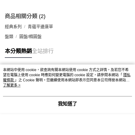
商品相關分類 (2)
經典系列
青蘊平邊唐草
盤類
圓盤/橢圓盤
本分類熱銷
全站排行
本網站中使用 cookie，欲查詢有關本網站使用 cookie 方式之詳情，及若您不希
熱門標籤
望在電腦上使用 cookie 時應如何變更電腦的 cookie 設定，請參閱本網站「
隱私
權條款
」之 Cookie 聲明。您繼續使用本網站即表示您同意本公司得按本網站使
用條款之 Cookie 聲明使用 cookie。
了解更多 >
我知道了