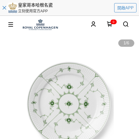
皇家哥本哈根名瓷
開啟APP
立刻使用官方APP
0
1
/
6