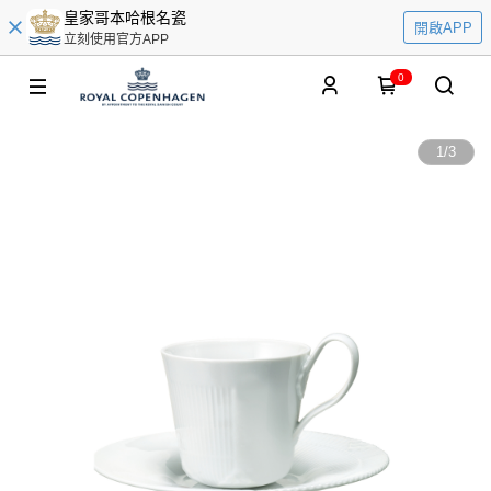
皇家哥本哈根名瓷
開啟APP
立刻使用官方APP
0
1
/
3