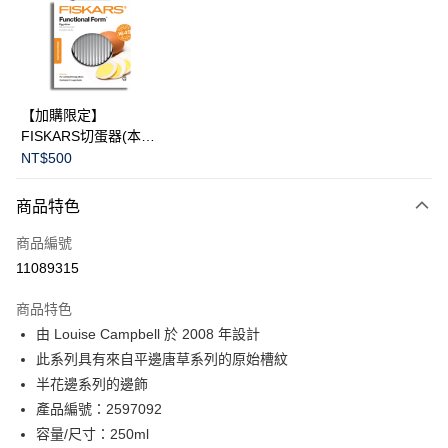
合作金庫商業銀行
第一商業銀行
LINE Pay
華南商業銀行
彰化商業銀行
Apple Pay
上海商業儲蓄銀行
台北富邦商業銀行
國泰世華商業銀行
兆豐國際商業銀行
臺灣中小企業銀行
台中商業銀行
運送方式
【加購限定】
匯豐（台灣）商業銀行
華泰商業銀行
FISKARS切蛋器(本商
黑貓宅急便
聯邦商業銀行
遠東國際商業銀行
品不提供破損保證)
NT$500
元大商業銀行
永豐商業銀行
每筆NT$200，滿NT$3,500(含以上)免運費
玉山商業銀行
星展（台灣）商業銀行
商品特色
台新國際商業銀行
中國信託商業銀行
台灣樂天信用卡公司
商品編號
11089315
商品特色
由 Louise Campbell 於 2008 年設計
此系列具有來自平邊唐草系列的原始槽紋
半花邊系列的邊飾
產品編號：2597092
容量/尺寸：250ml