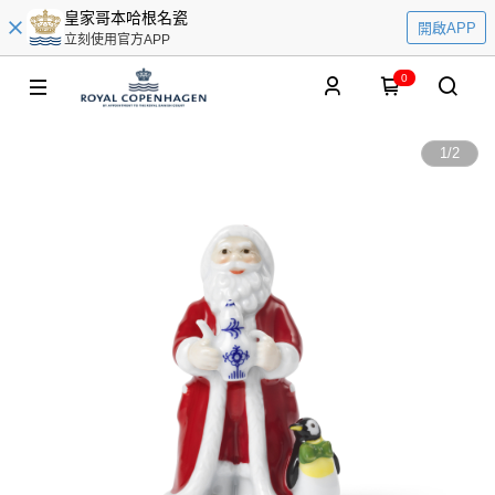
皇家哥本哈根名瓷
開啟APP
立刻使用官方APP
0
1
/
2