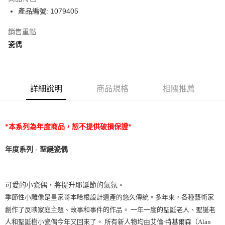
合作金庫商業銀行
第一商業銀行
LINE Pay
產品編號: 1079405
華南商業銀行
彰化商業銀行
Apple Pay
上海商業儲蓄銀行
台北富邦商業銀行
銷售重點
國泰世華商業銀行
兆豐國際商業銀行
瓷偶
臺灣中小企業銀行
台中商業銀行
運送方式
匯豐（台灣）商業銀行
華泰商業銀行
黑貓宅急便
聯邦商業銀行
遠東國際商業銀行
元大商業銀行
永豐商業銀行
每筆NT$200，滿NT$3,500(含以上)免運費
玉山商業銀行
詳細說明
商品規格
星展（台灣）商業銀行
相關推薦
台新國際商業銀行
中國信託商業銀行
台灣樂天信用卡公司
*本系列為年度商品，恕不提供破損保證*
年度系列 - 聖誕瓷偶
可愛的小瓷偶，將提升耶誕節的氣氛。
季節性小雕像是皇家哥本哈根設計遺產的悠久傳統。多年來，各種藝術家
創作了反映家庭主題、故事和事件的作品。
一年一度的聖誕老人、聖誕老
人和聖誕樹小瓷偶今年又回來了。
所有新人物均由艾倫
·
特基爾森（
Alan