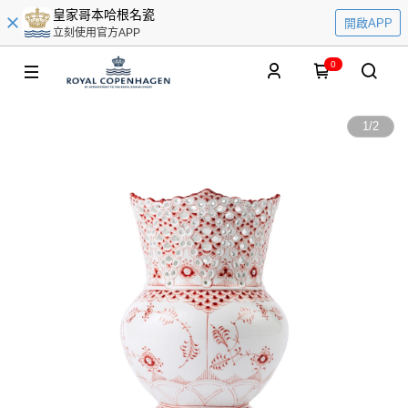
皇家哥本哈根名瓷
開啟APP
立刻使用官方APP
0
1
/
2