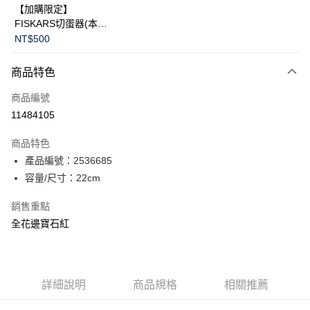
【加購限定】
FISKARS切蛋器(本商
品不提供破損保證)
NT$500
商品特色
商品編號
11484105
商品特色
產品編號：2536685
容量/尺寸：22cm
銷售重點
全花邊寶石紅
詳細說明
商品規格
相關推薦