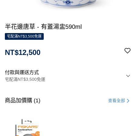
半花邊唐草 - 有蓋湯盅590ml
宅配滿NT$3,500免運
NT$12,500
付款與運送方式
宅配滿NT$3,500免運
付款方式
信用卡一次付款
商品加價購 (1)
查看全部
信用卡分期付款
3 期 0 利率 每期
NT$4,166
21家銀行
合作金庫商業銀行
第一商業銀行
LINE Pay