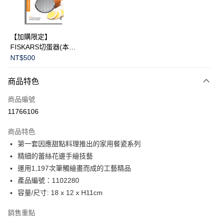
華南商業銀行
彰化商業銀行
Apple Pay
上海商業儲蓄銀行
台北富邦商業銀行
國泰世華商業銀行
兆豐國際商業銀行
臺灣中小企業銀行
台中商業銀行
運送方式
【加購限定】
匯豐（台灣）商業銀行
華泰商業銀行
FISKARS切蛋器(本商
黑貓宅急便
聯邦商業銀行
遠東國際商業銀行
品不提供破損保證)
NT$500
元大商業銀行
永豐商業銀行
每筆NT$200，滿NT$3,500(含以上)免運費
玉山商業銀行
星展（台灣）商業銀行
商品特色
台新國際商業銀行
中國信託商業銀行
台灣樂天信用卡公司
商品編號
11766106
商品特色
第一套因應甜點料理推出的家用餐瓷系列
精細的蕾絲花邊手繪技藝
運用1,197次筆觸繪畫而成的工藝精品
產品編號：1102280
容量/尺寸: 18 x 12 x H11cm
銷售重點