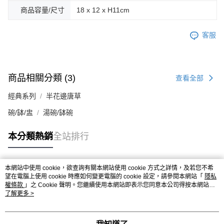
商品容量/尺寸
18 x 12 x H11cm
客服
商品相關分類 (3)
查看全部
經典系列
半花邊唐草
碗/缽/盅
湯碗/缽碗
本分類熱銷
全站排行
本網站中使用 cookie，欲查詢有關本網站使用 cookie 方式之詳情，及若您不希
熱門標籤
望在電腦上使用 cookie 時應如何變更電腦的 cookie 設定，請參閱本網站「
隱私
權條款
」之 Cookie 聲明。您繼續使用本網站即表示您同意本公司得按本網站使
用條款之 Cookie 聲明使用 cookie。
了解更多 >