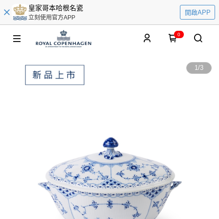
皇家哥本哈根名瓷
開啟APP
立刻使用官方APP
0
1
/
3