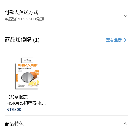
付款與運送方式
宅配滿NT$3,500免運
付款方式
信用卡一次付款
商品加價購 (1)
查看全部
信用卡分期付款
3 期 0 利率 每期
NT$3,600
21家銀行
合作金庫商業銀行
第一商業銀行
LINE Pay
華南商業銀行
彰化商業銀行
Apple Pay
上海商業儲蓄銀行
台北富邦商業銀行
國泰世華商業銀行
兆豐國際商業銀行
臺灣中小企業銀行
台中商業銀行
運送方式
【加購限定】
匯豐（台灣）商業銀行
華泰商業銀行
FISKARS切蛋器(本商
黑貓宅急便
聯邦商業銀行
遠東國際商業銀行
品不提供破損保證)
NT$500
元大商業銀行
永豐商業銀行
每筆NT$200，滿NT$3,500(含以上)免運費
玉山商業銀行
星展（台灣）商業銀行
商品特色
台新國際商業銀行
中國信託商業銀行
台灣樂天信用卡公司