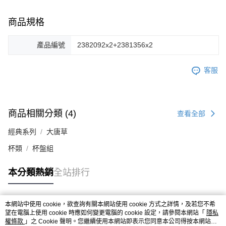
商品規格
產品編號
2382092x2+2381356x2
客服
商品相關分類 (4)
查看全部
經典系列
大唐草
杯類
杯盤組
本分類熱銷
全站排行
本網站中使用 cookie，欲查詢有關本網站使用 cookie 方式之詳情，及若您不希
熱門標籤
望在電腦上使用 cookie 時應如何變更電腦的 cookie 設定，請參閱本網站「
隱私
權條款
」之 Cookie 聲明。您繼續使用本網站即表示您同意本公司得按本網站使