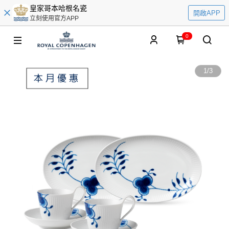
皇家哥本哈根名瓷
開啟APP
立刻使用官方APP
0
1
/
3