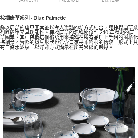
棕櫚唐草系列 - Blue Palmette
飾以局部的唐草圖案並以令人驚豔的新方式結合，讓棕櫚唐草系
列既簡單又具功能性。棕櫚唐草的名稱關係到 240 年歷史的唐
草圖案，其中棕櫚這個術語用來指稱在所有品項上手繪的風格化
棕櫚葉。實際的餐具形狀也包含皇家哥本哈根的傳統，形式上具
有三條水波紋，以浮雕方式顯示在所有盤碟的邊緣。