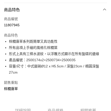
元大商業銀行
永豐商業銀行
每筆NT$200，滿NT$3,500(含以上)免運費
玉山商業銀行
星展（台灣）商業銀行
商品特色
台新國際商業銀行
中國信託商業銀行
台灣樂天信用卡公司
商品編號
11807945
商品特色
棕櫚唐草系列既簡單又具功能性
所有品項上手繪的風格化棕櫚葉
形式上具有三條水波紋，以浮雕方式顯示在所有盤碟的邊緣
產品編號：2500174x2+2500734+2500035
容量/尺寸：中式飯碗Ø12 x H5.5cm / 深盤23cm / 橢圓深盤
27cm
銷售重點
棕櫚唐草
詳細說明
商品規格
相關推薦