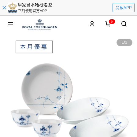
皇家哥本哈根名瓷
開啟APP
立刻使用官方APP
0
1
/
3