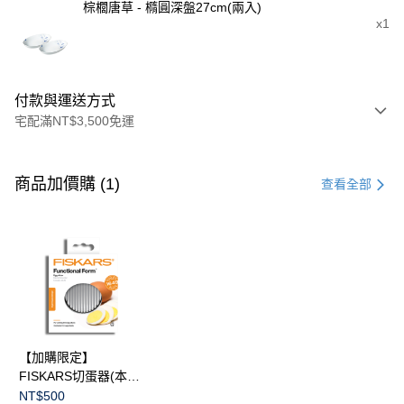
棕櫚唐草 - 橢圓深盤27cm(兩入)
x1
付款與運送方式
宅配滿NT$3,500免運
付款方式
信用卡一次付款
商品加價購 (1)
查看全部
信用卡分期付款
3 期 0 利率 每期
NT$4,586
21家銀行
合作金庫商業銀行
第一商業銀行
LINE Pay
華南商業銀行
彰化商業銀行
Apple Pay
上海商業儲蓄銀行
台北富邦商業銀行
國泰世華商業銀行
兆豐國際商業銀行
臺灣中小企業銀行
台中商業銀行
運送方式
【加購限定】
匯豐（台灣）商業銀行
華泰商業銀行
FISKARS切蛋器(本商
黑貓宅急便
聯邦商業銀行
遠東國際商業銀行
品不提供破損保證)
NT$500