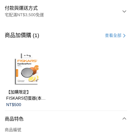
付款與運送方式
宅配滿NT$3,500免運
付款方式
信用卡一次付款
商品加價購 (1)
查看全部
信用卡分期付款
3 期 0 利率 每期
NT$2,866
21家銀行
合作金庫商業銀行
第一商業銀行
LINE Pay
華南商業銀行
彰化商業銀行
Apple Pay
上海商業儲蓄銀行
台北富邦商業銀行
國泰世華商業銀行
兆豐國際商業銀行
臺灣中小企業銀行
台中商業銀行
運送方式
【加購限定】
匯豐（台灣）商業銀行
華泰商業銀行
FISKARS切蛋器(本商
黑貓宅急便
聯邦商業銀行
遠東國際商業銀行
品不提供破損保證)
NT$500
元大商業銀行
永豐商業銀行
每筆NT$200，滿NT$3,500(含以上)免運費
玉山商業銀行
星展（台灣）商業銀行
商品特色
台新國際商業銀行
中國信託商業銀行
台灣樂天信用卡公司
商品編號