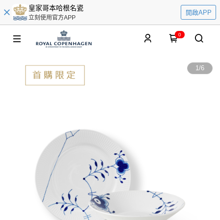
皇家哥本哈根名瓷
開啟APP
立刻使用官方APP
0
1
/
6