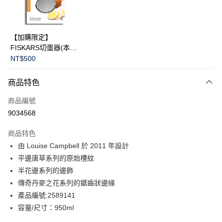
華南商業銀行
彰化商業銀行
Apple Pay
上海商業儲蓄銀行
台北富邦商業銀行
國泰世華商業銀行
兆豐國際商業銀行
臺灣中小企業銀行
台中商業銀行
運送方式
【加購限定】
匯豐（台灣）商業銀行
華泰商業銀行
FISKARS切蛋器(本商
黑貓宅急便
聯邦商業銀行
遠東國際商業銀行
品不提供破損保證)
NT$500
元大商業銀行
永豐商業銀行
每筆NT$200，滿NT$3,500(含以上)免運費
玉山商業銀行
星展（台灣）商業銀行
商品特色
台新國際商業銀行
中國信託商業銀行
台灣樂天信用卡公司
商品編號
9034568
商品特色
由 Louise Campbell 於 2011 年設計
平邊唐草系列的原始槽紋
半花邊系列的邊飾
傳奇丹麥之花系列的鋸齒狀邊緣
產品編號:2589141
容量/尺寸：950ml