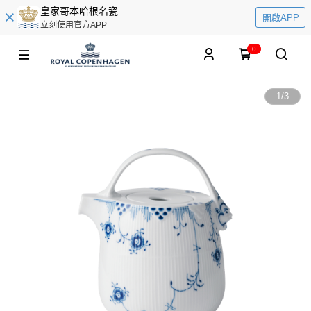
皇家哥本哈根名瓷
開啟APP
立刻使用官方APP
0
1
/
3