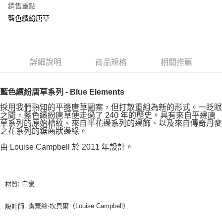
銷售重點
藍色繽紛唐草
詳細說明
商品規格
相關推薦
藍色繽紛唐草系列 - Blue Elements
採用我們熟知的平邊唐草圖案，但打散重組為新的形式。一眨眼
之間，藍色繽紛唐草便走過了 240 年的歷史。具有來自平邊唐
草系列的原始槽紋、來自半花邊系列的邊飾、以及來自傳奇丹麥
之花系列的鋸齒狀邊緣。
由 Louise Campbell 於 2011 年設計。
: 白瓷
材質
: 露薏絲·坎貝爾（Louise Campbell）
設計師