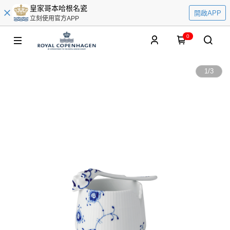
皇家哥本哈根名瓷
開啟APP
立刻使用官方APP
0
1
/
3