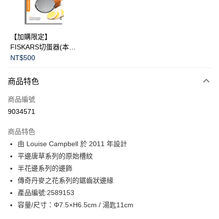
華南商業銀行
彰化商業銀行
Apple Pay
上海商業儲蓄銀行
台北富邦商業銀行
國泰世華商業銀行
兆豐國際商業銀行
臺灣中小企業銀行
台中商業銀行
運送方式
【加購限定】
匯豐（台灣）商業銀行
華泰商業銀行
FISKARS切蛋器(本商
黑貓宅急便
聯邦商業銀行
遠東國際商業銀行
品不提供破損保證)
NT$500
元大商業銀行
永豐商業銀行
每筆NT$200，滿NT$3,500(含以上)免運費
玉山商業銀行
星展（台灣）商業銀行
商品特色
台新國際商業銀行
中國信託商業銀行
台灣樂天信用卡公司
商品編號
9034571
商品特色
由 Louise Campbell 於 2011 年設計
平邊唐草系列的原始槽紋
半花邊系列的邊飾
傳奇丹麥之花系列的鋸齒狀邊緣
產品編號:2589153
容量/尺寸：Φ7.5×H6.5cm / 湯匙11cm