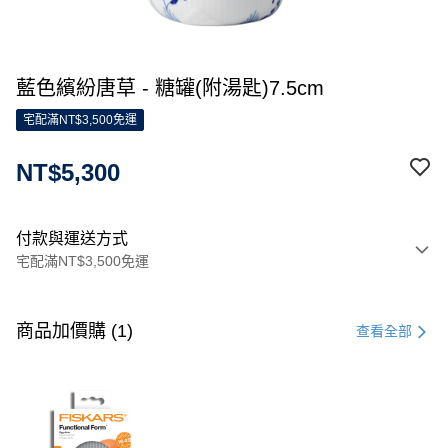
藍色繽紛唐草 - 糖罐(附湯匙)7.5cm
宅配滿NT$3,500免運
NT$5,300
付款與運送方式
宅配滿NT$3,500免運
付款方式
信用卡一次付款
商品加價購 (1)
查看全部
信用卡分期付款
3 期 0 利率 每期
NT$1,766
21家銀行
合作金庫商業銀行
第一商業銀行
LINE Pay