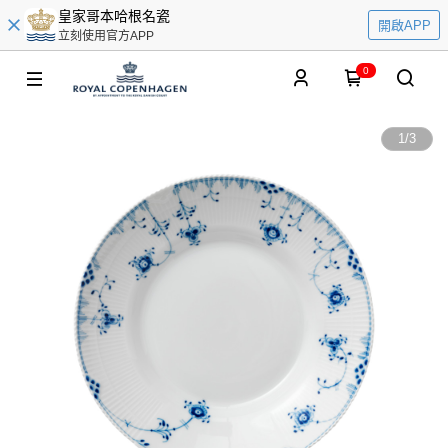
皇家哥本哈根名瓷
開啟APP
立刻使用官方APP
0
1
/
3