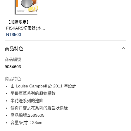
華南商業銀行
彰化商業銀行
Apple Pay
上海商業儲蓄銀行
台北富邦商業銀行
國泰世華商業銀行
兆豐國際商業銀行
臺灣中小企業銀行
台中商業銀行
運送方式
【加購限定】
匯豐（台灣）商業銀行
華泰商業銀行
FISKARS切蛋器(本商
黑貓宅急便
聯邦商業銀行
遠東國際商業銀行
品不提供破損保證)
NT$500
元大商業銀行
永豐商業銀行
每筆NT$200，滿NT$3,500(含以上)免運費
玉山商業銀行
星展（台灣）商業銀行
商品特色
台新國際商業銀行
中國信託商業銀行
台灣樂天信用卡公司
商品編號
9034603
商品特色
由 Louise Campbell 於 2011 年設計
平邊唐草系列的原始槽紋
半花邊系列的邊飾
傳奇丹麥之花系列的鋸齒狀邊緣
產品編號:2589605
容量/尺寸：28cm