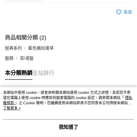
客服
商品相關分類 (2)
經典系列
藍色繽紛唐草
盤類
深/湯盤
本分類熱銷
全站排行
本網站中使用 cookie，欲查詢有關本網站使用 cookie 方式之詳情，及若您不希
熱門標籤
望在電腦上使用 cookie 時應如何變更電腦的 cookie 設定，請參閱本網站「
隱私
權條款
」之 Cookie 聲明。您繼續使用本網站即表示您同意本公司得按本網站使
用條款之 Cookie 聲明使用 cookie。
了解更多 >
我知道了