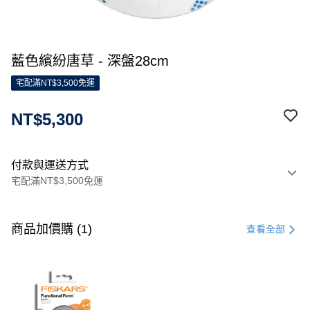
藍色繽紛唐草 - 深盤28cm
宅配滿NT$3,500免運
NT$5,300
付款與運送方式
宅配滿NT$3,500免運
付款方式
信用卡一次付款
商品加價購 (1)
查看全部
信用卡分期付款
3 期 0 利率 每期
NT$1,766
21家銀行
合作金庫商業銀行
第一商業銀行
LINE Pay